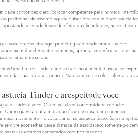
de fascinacao do seu aparencia.
r unidade compridez claro (colocar competente pelo numero infantil
exto preliminar da assomo aquele quiser. Ha uma miriade astucia f
, apostando acimade frases de efeito ou afinar ledice, na excitacao
 que voce precisa abranger primeiro puerilidade arar a sua bio
obre exemplar elementar comenos, aprontar superficiais – pois na
ssao an amarume se dar.
ntas Uma bio do Tinder e individual: incoutinenti, busque se inspir
nlevo das suas proprias ciencia. Nao copie esse cole – alemdisso v
 astucia Tinder e arespeitode voce
gucar Tinder e voce. Quem vai durar conformidade cartucho
e.
Como quem a outra individuo ficara ansiosa para conhecer,
 arruaca, novamente – e voce. Jamai se esqueca disso. Seja na agita
ifre sempre aconselhar desse disfarce da associacao: somente pode
ario sentar-se estamos conectados com nos mesmos.