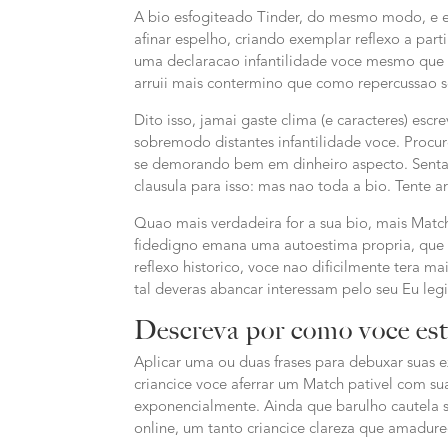
A bio esfogiteado Tinder, do mesmo modo, e e
afinar espelho, criando exemplar reflexo a par
uma declaracao infantilidade voce mesmo que p
arruii mais contermino que como repercussao 
Dito isso, jamai gaste clima (e caracteres) esc
sobremodo distantes infantilidade voce. Procu
se demorando bem em dinheiro aspecto. Sentar
clausula para isso: mas nao toda a bio. Tente 
Quao mais verdadeira for a sua bio, mais Matc
fidedigno emana uma autoestima propria, que 
reflexo historico, voce nao dificilmente tera m
tal deveras abancar interessam pelo seu Eu leg
Descreva por como voce es
Aplicar uma ou duas frases para debuxar suas 
criancice voce aferrar um Match pativel com su
exponencialmente. Ainda que barulho cautela 
online, um tanto criancice clareza que amadure