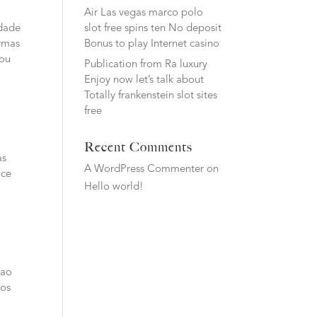
Air Las vegas marco polo
slot free spins ten No deposit
idade
Bonus to play Internet casino
ormas
 ou
Publication from Ra luxury
Enjoy now let’s talk about
Totally frankenstein slot sites
free
Recent Comments
as
A WordPress Commenter
on
oce
Hello world!
cao
mos