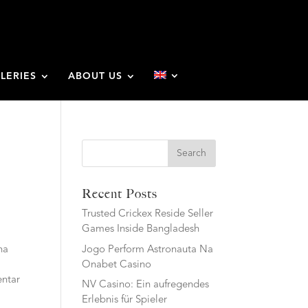
LERIES
ABOUT US
Search
Recent Posts
Trusted Crickex Reside Seller
Games Inside Bangladesh
Jogo Perform Astronauta Na
na
Onabet Casino
entar
NV Casino: Ein aufregendes
Erlebnis für Spieler