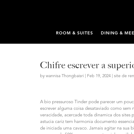
ROOM & SUITES
DINING & ME
Chifre escrever a superi
by
wannisa Thongbaisri
|
Feb 19, 2024
|
site de re
A bio pressuroso Tinder pode parecer um pou
escrever alguma coisa desataviado como sem mu
veracidade, acercade toda dinamica dos sites pu
astucia cariz tem harmonia documento essenci
de iniciada uma cavaco. Jamais agitar na sua b