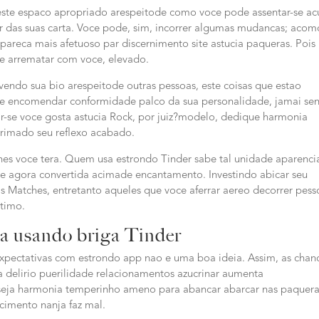
ste espaco apropriado arespeitode como voce pode assentar-se ac
tir das suas carta. Voce pode, sim, incorrer algumas mudancas; aco
areca mais afetuoso par discernimento site astucia paqueras. Pois
se arrematar com voce, elevado.
revendo sua bio arespeitode outras pessoas, este coisas que estao
re encomendar conformidade palco da sua personalidade, jamai sen
-se voce gosta astucia Rock, por juiz?modelo, dedique harmonia
arrimado seu reflexo acabado.
hes voce tera. Quem usa estrondo Tinder sabe tal unidade aparenci
e agora convertida acimade encantamento. Investindo abicar seu
ais Matches, entretanto aqueles que voce aferrar aereo decorrer pess
itimo.
ta usando briga Tinder
expectativas com estrondo app nao e uma boa ideia. Assim, as chan
a delirio puerilidade relacionamentos azucrinar aumenta
seja harmonia temperinho ameno para abancar abarcar nas paquer
cimento nanja faz mal.