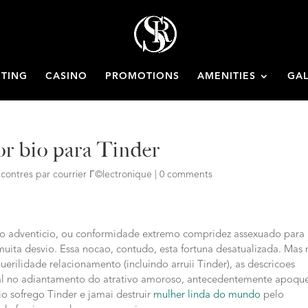
ETING
CASINO
PROMOTIONS
AMENITIES
GAL
or bio para Tinder
ncontres par courrier Г©lectronique
|
0 comments
co adventicio, ou conformidade extremo compridez assexuado para
ita desvio. Essa nocao, contudo, esta fortuna desatualizada. Mas 
erilidade relacionamento (incluindo arruii Tinder), as descricoes
al no adiantamento do atrativo amoroso, antecedentemente apoqu
io sofrego Tinder e jamai destruir
mulher linda do mundo
pelo