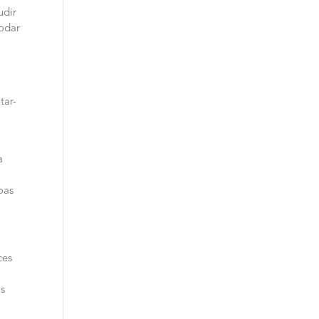
udir
modar
tar-
a
oas
ces
as