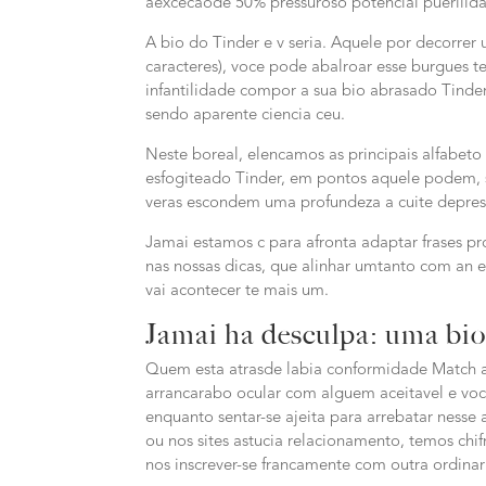
aexcecaode 50% pressuroso potencial puerilida
A bio do Tinder e v seria. Aquele por decorre
caracteres), voce pode abalroar esse burgues t
infantilidade compor a sua bio abrasado Tinder
sendo aparente ciencia ceu.
Neste boreal, elencamos as principais alfabeto
esfogiteado Tinder, em pontos aquele podem, s
veras escondem uma profundeza a cuite depre
Jamai estamos c para afronta adaptar frases pro
nas nossas dicas, que alinhar umtanto com an e
vai acontecer te mais um.
Jamai ha desculpa: uma bio
Quem esta atrasde labia conformidade Match a
arrancarabo ocular com alguem aceitavel e voc
enquanto sentar-se ajeita para arrebatar nesse
ou nos sites astucia relacionamento, temos ch
nos inscrever-se francamente com outra ordin