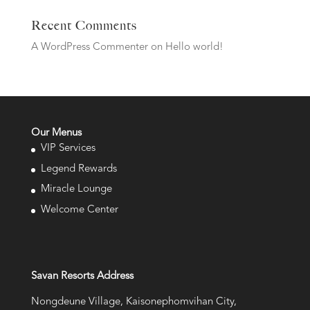
Recent Comments
A WordPress Commenter
on
Hello world!
Our Menus
VIP Services
Legend Rewards
Miracle Lounge
Welcome Center
Savan Resorts Address
Nongdeune Village, Kaisonephomvihan City,