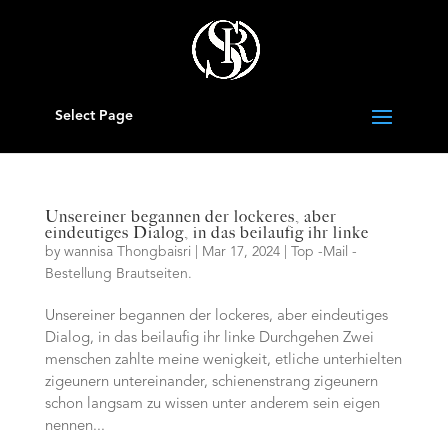
Select Page
Unsereiner begannen der lockeres, aber
eindeutiges Dialog, in das beilaufig ihr linke
by
wannisa Thongbaisri
|
Mar 17, 2024
|
Top -Mail -
Bestellung Brautseiten.
Unsereiner begannen der lockeres, aber eindeutiges
Dialog, in das beilaufig ihr linke Durchgehen Zwei
menschen zahlte meine wenigkeit, etliche unterhielten
zigeunern untereinander, schienenstrang zigeunern
schon langsam zu wissen unter anderem sein eigen
nennen...