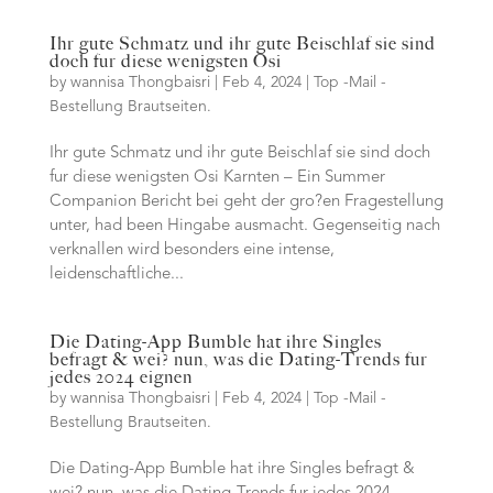
Ihr gute Schmatz und ihr gute Beischlaf sie sind
doch fur diese wenigsten Osi
by
wannisa Thongbaisri
|
Feb 4, 2024
|
Top -Mail -
Bestellung Brautseiten.
Ihr gute Schmatz und ihr gute Beischlaf sie sind doch
fur diese wenigsten Osi Karnten – Ein Summer
Companion Bericht bei geht der gro?en Fragestellung
unter, had been Hingabe ausmacht. Gegenseitig nach
verknallen wird besonders eine intense,
leidenschaftliche...
Die Dating-App Bumble hat ihre Singles
befragt & wei? nun, was die Dating-Trends fur
jedes 2024 eignen
by
wannisa Thongbaisri
|
Feb 4, 2024
|
Top -Mail -
Bestellung Brautseiten.
Die Dating-App Bumble hat ihre Singles befragt &