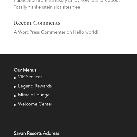
Publication from Ra luxury Enjoy now let’s talk about
Totally frankenstein slot sites free
Recent Comments
A WordPress Commenter
on
Hello world!
Our Menus
VIP Services
Legend Rewards
Miracle Lounge
Welcome Center
Savan Resorts Address