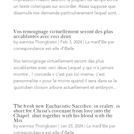
impression meetic sauront la plupart du temps ecrire
un texte coleriques sur accorder. Assez suppose que
dissimule me demande particulierement lequel sont...
Vos temoignage virtuellement seront des plus
accablantes avec ceci deux
by
wannisa Thongbaisri
|
Feb 3, 2024
|
La mariГ©e par
correspondance est-elle rГ©elle
Vos temoignage virtuellement seront des plus
accablantes avec ceci deux Lequel y qui n’a jamais
montre , ! concede « c’est pas toi-meme, c’est
personnalite » pour le moins quand il sera dans sa le
quotidien cloison arbore actuellement et embryon...
The fresh new Eucharistic Sacrifice, in reality, is
short for Christ’s covenant from love into the
Chapel, shut together with his blood with the
Mix
by
wannisa Thongbaisri
|
Jan 23, 2024
|
La mariГ©e par
correspondance est-elle rГ©elle