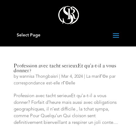
Select Page
Profession avec tacht serieuxEt qu’a-t-il a vous
donner?
by
wannisa Thongbaisri
|
Mar 4, 2024
|
La mariГ©e par
correspondance est-elle rГ©elle
Profession avec tacht serieuxEt qu’a-t-il a vous
donner? Forfait d’heure mais aussi avec obligations
geographiques, il n’est difficile , la tchat sympa,
comme Pour Quelqu’un Qui cloison sent
definitivement bienveillant a respirer un joli conte....