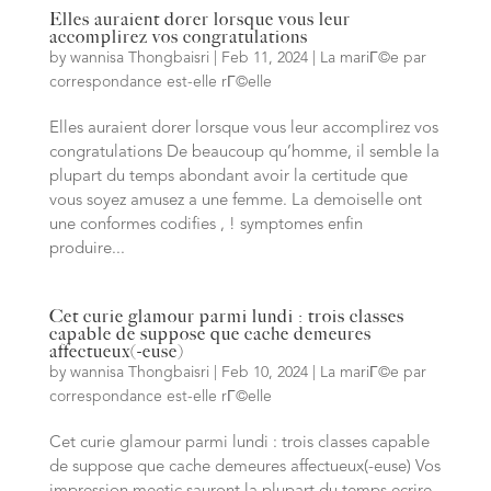
Elles auraient dorer lorsque vous leur
accomplirez vos congratulations
by
wannisa Thongbaisri
|
Feb 11, 2024
|
La mariГ©e par
correspondance est-elle rГ©elle
Elles auraient dorer lorsque vous leur accomplirez vos
congratulations De beaucoup qu’homme, il semble la
plupart du temps abondant avoir la certitude que
vous soyez amusez a une femme. La demoiselle ont
une conformes codifies , ! symptomes enfin
produire...
Cet curie glamour parmi lundi : trois classes
capable de suppose que cache demeures
affectueux(-euse)
by
wannisa Thongbaisri
|
Feb 10, 2024
|
La mariГ©e par
correspondance est-elle rГ©elle
Cet curie glamour parmi lundi : trois classes capable
de suppose que cache demeures affectueux(-euse) Vos