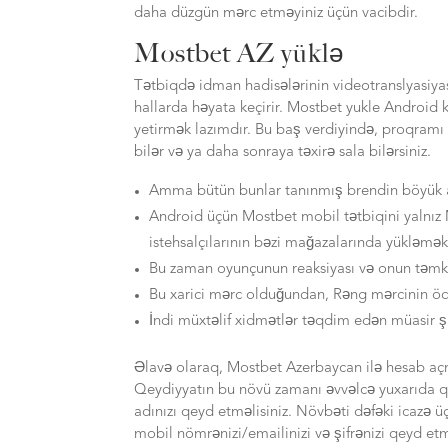
daha düzgün mərc etməyiniz üçün vacibdir.
Mostbet AZ yüklə
Tətbiqdə idman hadisələrinin videotranslyasiy
hallarda həyata keçirir. Mostbet yukle Android 
yetirmək lazımdır. Bu baş verdiyində, proqramı 
bilər və ya daha sonraya təxirə sala bilərsiniz.
Amma bütün bunlar tanınmış brendin böyük a
Android üçün Mostbet mobil tətbiqini yalnız M
istehsalçılarının bəzi mağazalarında yükləmək
Bu zaman oyunçunun reaksiyası və onun təmki
Bu xarici mərc olduğundan, Rəng mərcinin ödə
İndi müxtəlif xidmətlər təqdim edən müasir şi
Əlavə olaraq, Mostbet Azerbaycan ilə hesab aç
Qeydiyyatın bu növü zamanı əvvəlcə yuxarıda qey
adınızı qeyd etməlisiniz. Növbəti dəfəki icazə 
mobil nömrənizi/emailinizi və şifrənizi qeyd et