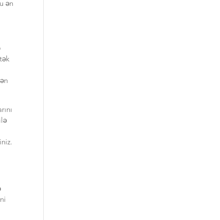
lu ən
ə
tək
 ən
rını
ilə
niz.
ə
ni