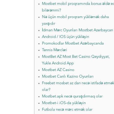
Mostbet mobil proqramında bonus əldə e
bilərəmmi?
Nə üçün mobil proqram yükləmək daha
yaxşıdır
İdman Mərc Oyunları Mostbet Azerbaycan
Android / IOS üçün yükləyin
Promokodlar Mostbet Azərbaycanda
Tennis Mərcləri
MostBet AZ Most Bet Casino Qeydiyyat,
Yukle Android App
Mostbet AZ Casino
Mostbet Canlı Kazino Oyunları
Freebet mosbet az dan necə istifadə etmə
olar?
Mostbet.apk necə quraşdırmaq olar
Mostbet-i iOS-da yükləyin
Futbola necə mərc etmək olar