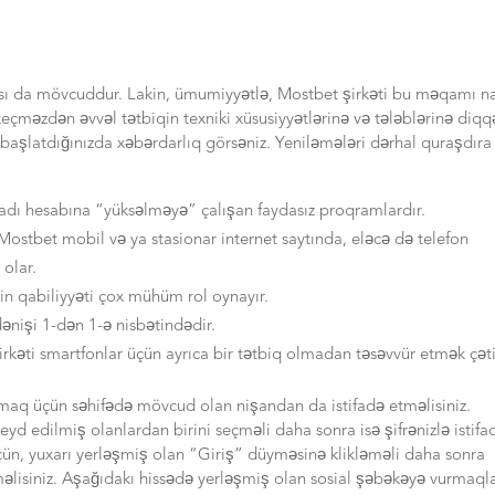
ası da mövcuddur. Lakin, ümumiyyətlə, Mostbet şirkəti bu məqamı n
keçməzdən əvvəl tətbiqin texniki xüsusiyyətlərinə və tələblərinə diqq
başlatdığınızda xəbərdarlıq görsəniz. Yeniləmələri dərhal quraşdıra
dı hesabına “yüksəlməyə” çalışan faydasız proqramlardır.
ostbet mobil və ya stasionar internet saytında, eləcə də telefon
 olar.
n qabiliyyəti çox mühüm rol oynayır.
nişi 1-dən 1-ə nisbətindədir.
rkəti smartfonlar üçün ayrıca bir tətbiq olmadan təsəvvür etmək çət
maq üçün səhifədə mövcud olan nişandan da istifadə etməlisiniz.
d edilmiş olanlardan birini seçməli daha sonra isə şifrənizlə istifa
üçün, yuxarı yerləşmiş olan “Giriş” düyməsinə klikləməli daha sonra
məlisiniz. Aşağıdakı hissədə yerləşmiş olan sosial şəbəkəyə vurmaql