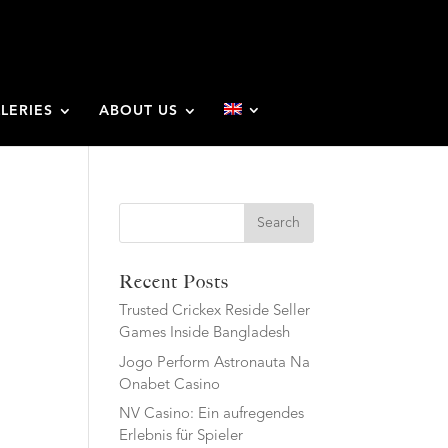
LERIES
ABOUT US
Search
Recent Posts
Trusted Crickex Reside Seller
Games Inside Bangladesh
Jogo Perform Astronauta Na
Onabet Casino
NV Casino: Ein aufregendes
Erlebnis für Spieler