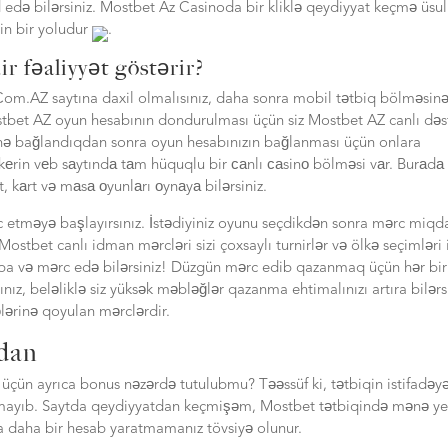
edə bilərsiniz. Mostbet Az Casinoda bir kliklə qeydiyyat keçmə üsu
in bir yoludur
.
r fəaliyyət göstərir?
om.AZ saytına daxil olmalısınız, daha sonra mobil tətbiq bölməsin
Mostbet AZ oyun hesabının dondurulması üçün siz Mostbet AZ canlı dəs
inə bağlandıqdan sonra oyun hesabınızın bağlanması üçün onlara
ykеrin vеb sаytındа tаm hüquqlu bir саnlı саsinо bölməsi vаr. Burаdа
t, kаrt və mаsа оyunlаrı оynаyа bilərsiniz.
 etməyə başlayırsınız. İstədiyiniz oyunu seçdikdən sonra mərc miqda
Mostbet canlı idman mərcləri sizi çoxsaylı turnirlər və ölkə seçimləri 
apa və mərc edə bilərsiniz! Düzgün mərc edib qazanmaq üçün hər bir
, beləliklə siz yüksək məbləğlər qazanma ehtimalınızı artıra bilərsi
lərinə qoyulan mərclərdir.
ndan
çün ayrıca bonus nəzərdə tutulubmu? Təəssüf ki, tətbiqin istifadəy
lmayıb. Saytda qeydiyyatdan keçmişəm, Mostbet tətbiqində mənə ye
da daha bir hesab yaratmamanız tövsiyə olunur.