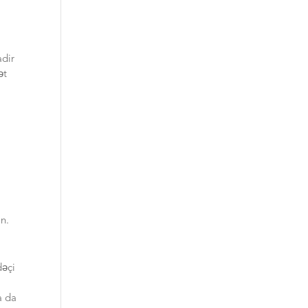
adir
ət
in.
dəçi
a da