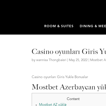
ROOM & SUITES
DINING & ME
Casino oyunları Giris Y
by
wannisa Thongbaisri
|
May 25, 2022
|
Mostbet A
Casino oyunları Giris Yukle Bonuslar
Mostbet Azerbaycan yük
Content
Mostbet AZ yüklə