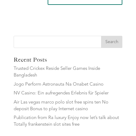
Search
Recent Posts
Trusted Crickex Reside Seller Games Inside
Bangladesh
Jogo Perform Astronauta Na Onabet Casino
NV Casino: Ein aufregendes Erlebnis für Spieler
Air Las vegas marco polo slot free spins ten No
deposit Bonus to play Internet casino
Publication from Ra luxury Enjoy now let’s talk about
Totally frankenstein slot sites free