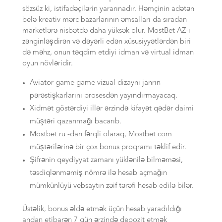
sözsüz ki, istifadəçilərin yararınadır. Həmçinin adətən
belə kreativ mərc bazarlarının əmsalları da sıradan
marketlərə nisbətdə daha yüksək olur. MostBet AZ-ı
zənginləşdirən və dəyərli edən xüsusiyyətlərdən biri
də məhz, onun təqdim etdiyi idman və virtual idman
oyun növləridir.
Aviator game game vizual dizaynı janrın
pərəstişkarlarını prosesdən yayındırmayacaq.
Xidmət göstərdiyi illər ərzində kifayət qədər daimi
müştəri qazanmağı bacarıb.
Mostbet ru -dan fərqli olaraq, Mostbet com
müştərilərinə bir çox bonus proqramı təklif edir.
Şifrənin qeydiyyat zamanı yüklənilə bilməməsi,
təsdiqlənməmiş nömrə ilə hesab açmağın
mümkünlüyü vebsaytın zəif tərəfi hesab edilə bilər.
Üstəlik, bonus əldə etmək üçün hesab yaradıldığı
andan etibarən 7 gün ərzində depozit etmək