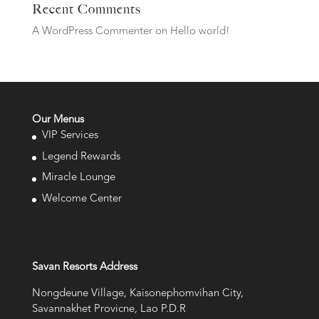
Recent Comments
A WordPress Commenter
on
Hello world!
Our Menus
VIP Services
Legend Rewards
Miracle Lounge
Welcome Center
Savan Resorts Address
Nongdeune Village, Kaisonephomvihan City,
Savannakhet Provicne, Lao P.D.R