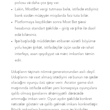
polosu və daha çox şey var.
Lakin, MostBet vergi tutmasa belə, istifadə etdiyiniz
bank sizdən müəyyən miqdarda faiz tuta bilər.
Platformaya keçdikdən sonra Most Bet şəxsi
hesabınızı standart şəkildə – giriş və şifrə ilə daxil
edə bilərsiniz.
İşə başladığı müddətdən etibarən sürətli böyümə
yolu keçən şirkət, istifadəçilər üçün sadə və rahat
interfeys, asan qeydiyyat və mərc imkanları təmin
edir.
Uduşların təyinatı nömrə generatorundan asılı deyil.
Uduşlarını nə vaxt almaq istədiyini və bunun nə qədər
olacağını oyunçu özü qərar verir. Aviator game slot
maşınında istifadə edilən yeni konsepsiya oyunçulara
qalib olmaq şanslarını əhəmiyyətli dərəcədə
artırmağa imkan verir. Oyun aydın şəkildə konkret
nəticələr göstərir və qalib gəlmək imkanı konkretləşir.
Böyük imkanlara baxmayaraq, oyun ən kiçikdən