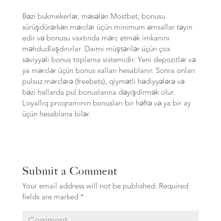
Bəzi bukmekerlər, məsələn Mostbet, bonusu
sürüşdürərkən mərclər üçün minimum əmsallar təyin
edir və bonusu vaxtında mərc etmək imkanını
məhdudlaşdırırlar. Daimi müştərilər üçün çox
səviyyəli bonus toplama sistemidir. Yeni depozitlər və
ya mərclər üçün bonus xalları hesablanır. Sonra onları
pulsuz mərclərə (freebets), qiymətli hədiyyələrə və
bəzi hallarda pul bonuslarına dəyişdirmək olur.
Loyallıq proqramının bonusları bir həftə və ya bir ay
üçün hesablana bilər.
Submit a Comment
Your email address will not be published.
Required
fields are marked
*