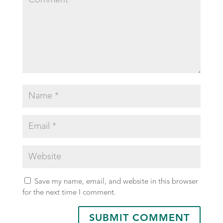
Save my name, email, and website in this browser
for the next time I comment.