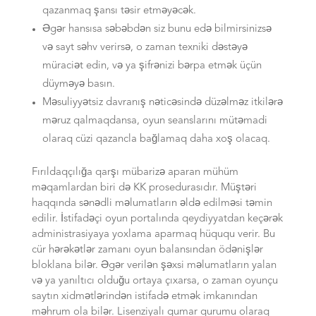
qazanmaq şansı təsir etməyəcək.
Əgər hansısa səbəbdən siz bunu edə bilmirsinizsə
və sayt səhv verirsə, o zaman texniki dəstəyə
müraciət edin, və ya şifrənizi bərpa etmək üçün
düyməyə basın.
Məsuliyyətsiz davranış nəticəsində düzəlməz itkilərə
məruz qalmaqdansa, oyun seanslarını mütəmadi
olaraq cüzi qazancla bağlamaq daha xoş olacaq.
Fırıldaqçılığa qarşı mübarizə aparan mühüm
məqamlardan biri də KK prosedurasıdır. Müştəri
haqqında sənədli məlumatların əldə edilməsi təmin
edilir. İstifadəçi oyun portalında qeydiyyatdan keçərək
administrasiyaya yoxlama aparmaq hüququ verir. Bu
cür hərəkətlər zamanı oyun balansından ödənişlər
bloklana bilər. Əgər verilən şəxsi məlumatların yalan
və ya yanıltıcı olduğu ortaya çıxarsa, o zaman oyunçu
saytın xidmətlərindən istifadə etmək imkanından
məhrum ola bilər. Lisenziyalı qumar qurumu olaraq