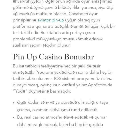
əhval-ruhiyyədir. Əgər onun ağlında oyun anlaşılmaz
gəlir mənbəyinə çevrilə biləcəyi fikri yaransa, ziyarətçi
uğursuzluğa məhkum olacaq. Cavabdeh oyun
prinsiplərinə
aviator pin-up
uyğun olaraq oyun
platforması qumara aludəçilik əlamətləri üçün kiçik bir
test təklif edir. Bu kitabda artıq ortaya çıxan
problemləri müəyyənləşdirməyə kömək edəcək
sualların seçimi təqdim olunur.
Pin Up Casino Bonuslar
Bu isə tətbiqin fəaliyyətinə heç bir şəkildə təsir
etməyəcək. Proqramı yüklədikdən sonra daha heç bir
tədbir tələb olunmur. IOS sistemi proqramı öz-özünə
quraşdıracaq, oyunçunun vəzifəsi yalnız AppStore-da
“Yüklə” düyməsinə basmaqdır.
Əgər kodun səhv və ya qüvvədə olmadığı ortaya
çıxarsa, o zaman aktivləşmə rədd ediləcək.
Bu, real casino atmosfer əlavə edəcək və qumar
daha maraqlı edəcək, lakin bu heç bir şəkildə