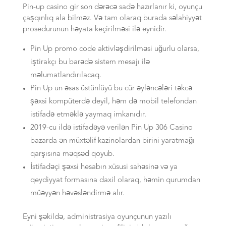
Pin-up casino gir son dərəcə sadə hazırlanır ki, oyunçu
çaşqınlıq ala bilməz. Və tam olaraq burada səlahiyyət
prosedurunun həyata keçirilməsi ilə eynidir.
Pin Up promo code aktivləşdirilməsi uğurlu olarsa,
iştirakçı bu barədə sistem mesajı ilə
məlumatlandırılacaq.
Pin Up un əsas üstünlüyü bu cür əyləncələri təkcə
şəxsi kompüterdə deyil, həm də mobil telefondan
istifadə etməklə yaymaq imkanıdır.
2019-cu ildə istifadəyə verilən Pin Up 306 Casino
bazarda ən müxtəlif kazinolardan birini yaratmağı
qarşısına məqsəd qoyub.
İstifadəçi şəxsi hesabın xüsusi sahəsinə və ya
qeydiyyat formasına daxil olaraq, həmin qurumdan
müəyyən həvəsləndirmə alır.
Eyni şəkildə, administrasiya oyunçunun yazılı