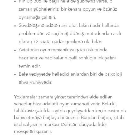
Pin Up 306 ilə bağlı hələ də şübhəniz varsa, o
zaman şübhələrinizi bir kənara qoyun və özünüz
oynamağa çalışın.
Sövdələşmə adətən ani olur, lakin nadir hallarda
problemdən və seçilmiş ödəniş metodundan asılı
olaraq 72 saata qədər gecikmə ola bilər.
Aviatorun oyun mexanikası qəza üslubunda
hazırlanır və hadisələrin qəfil sonluqla inkişafını
təmin edir.
Belə vəziyyətdə həlledici anlardan biri də psixoloji
əhval-ruhiyyədir.
Yoxlamalar zamanı şirkət tərəfindən əldə edilən
sənədlər bizə ədalətli oyun zəmanəti verir. Belə ki,
təhlükəsiz şəkildə saytda qeydiyyatdan keçib casinoda
bahis etməyə başlaya bilərsiniz. Bundan başqa, kitab
istehsalçısının markası tədricən dünyada lider
mövqeləri qazanır.