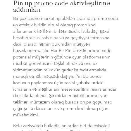
Pin up promo code aktivləşdirmə
addımları
Bir çox casino marketing alətləri arasında promo code
ən effektiv biridir. Vizual olaraq promo kod
alfanumerik hərflərin birləşməsidir. İstifadəçi şəxsi
hesabın xüsusi sahəsinə və ya qeydiyyat formasına
daxil olaraq, həmin qurumdan müəyyən
həvəsləndirmə alır. Hər Bir Pin Up 306 promo code
potensial müştərinin gözündə oyun platformasının
müsbət görüntüsünü təşkil etmək və onu öz
xidmətlərindən mümkün qədər istifadə etməkdə
maraqlı etmək məqsədi daşıyır. Pin Up bonus
kodunun paylanması üçün sosial şəbəkələrdəki
icmaların və məşhur ani messencerlərin resurslarından
da istifadə olunur. Şirkətdən müxtəlif promosyon
təklifləri müntəzəm olaraq burada qrupa qoşulmaq
çağırışı ilə dərc olunur və promo kod almaq üçün
mükafat kimi.
Belə vəziyyətdə həlledici anlardan biri də psixoloji