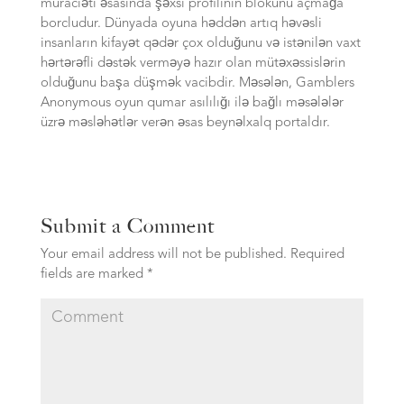
müraciəti əsasında şəxsi profilinin blokunu açmağa
borcludur. Dünyada oyuna həddən artıq həvəsli
insanların kifayət qədər çox olduğunu və istənilən vaxt
hərtərəfli dəstək verməyə hazır olan mütəxəssislərin
olduğunu başa düşmək vacibdir. Məsələn, Gamblers
Anonymous oyun qumar asılılığı ilə bağlı məsələlər
üzrə məsləhətlər verən əsas beynəlxalq portaldır.
Submit a Comment
Your email address will not be published.
Required
fields are marked
*