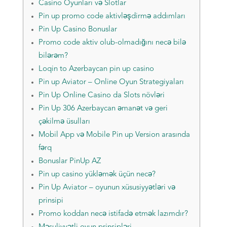
Casino Oyunları və Slotlar
Pin up promo code aktivləşdirmə addımları
Pin Up Casino Bonuslar
Promo code aktiv olub-olmadığını necə bilə
bilərəm?
Loqin to Azerbaycan pin up casino
Pin up Aviator – Online Oyun Strategiyaları
Pin Up Online Casino da Slots növləri
Pin Up 306 Azerbaycan əmanət və geri
çəkilmə üsulları
Mobil App və Mobile Pin up Version arasında
fərq
Bonuslar PinUp AZ
Pin up casino yükləmək üçün necə?
Pin Up Aviator – oyunun xüsusiyyətləri və
prinsipi
Promo koddan necə istifadə etmək lazımdır?