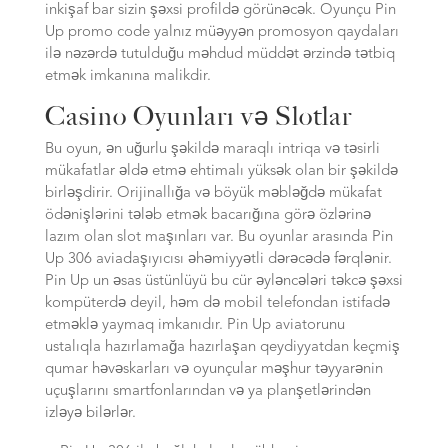
inkişaf bar sizin şəxsi profildə görünəcək. Oyunçu Pin
Up promo code yalnız müəyyən promosyon qaydaları
ilə nəzərdə tutulduğu məhdud müddət ərzində tətbiq
etmək imkanına malikdir.
Casino Oyunları və Slotlar
Bu oyun, ən uğurlu şəkildə maraqlı intriqa və təsirli
mükafatlar əldə etmə ehtimalı yüksək olan bir şəkildə
birləşdirir. Orijinallığa və böyük məbləğdə mükafat
ödənişlərini tələb etmək bacarığına görə özlərinə
lazım olan slot maşınları var. Bu oyunlar arasında Pin
Up 306 aviadaşıyıcısı əhəmiyyətli dərəcədə fərqlənir.
Pin Up un əsas üstünlüyü bu cür əyləncələri təkcə şəxsi
kompüterdə deyil, həm də mobil telefondan istifadə
etməklə yaymaq imkanıdır. Pin Up aviatorunu
ustalıqla hazırlamağa hazırlaşan qeydiyyatdan keçmiş
qumar həvəskarları və oyunçular məşhur təyyarənin
uçuşlarını smartfonlarından və ya planşetlərindən
izləyə bilərlər.