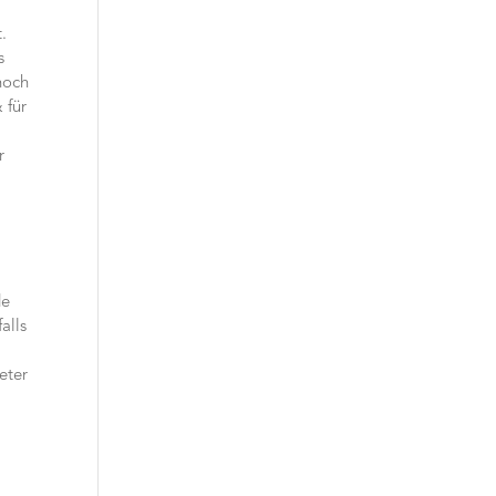
t.
s
noch
 für
r
de
alls
eter