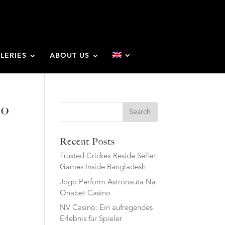
LERIES
ABOUT US
no
Search
Recent Posts
Trusted Crickex Reside Seller
Games Inside Bangladesh
Jogo Perform Astronauta Na
Onabet Casino
NV Casino: Ein aufregendes
Erlebnis für Spieler