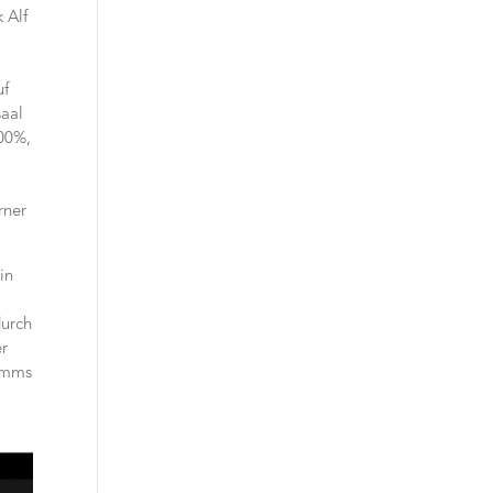
 Alf
uf
saal
100%,
rner
in
e
durch
er
ramms