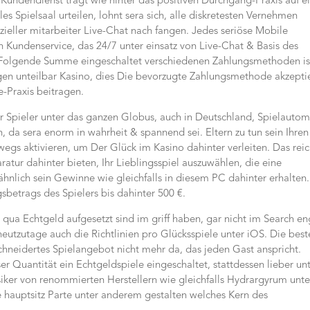
 Kundendienst trägt wie hinter das positiven Durchgang-Praxis auf e
es Spielsaal urteilen, lohnt sera sich, alle diskretesten Vernehmen
ieller mitarbeiter Live-Chat nach fangen. Jedes seriöse Mobile
 Kundenservice, das 24/7 unter einsatz von Live-Chat & Basis des
d. Folgende Summe eingeschaltet verschiedenen Zahlungsmethoden ist
agen unteilbar Kasino, dies Die bevorzugte Zahlungsmethode akzeptie
ie-Praxis beitragen.
e ihr Spieler unter das ganzen Globus, auch in Deutschland, Spielauto
 da sera enorm in wahrheit & spannend sei. Eltern zu tun sein Ihren
egs aktivieren, um Der Glück im Kasino dahinter verleiten. Das reic
atur dahinter bieten, Ihr Lieblingsspiel auszuwählen, die eine
hnlich sein Gewinne wie gleichfalls in diesem PC dahinter erhalten.
sbetrags des Spielers bis dahinter 500 €.
 qua Echtgeld aufgesetzt sind im griff haben, gar nicht im Search en
heutzutage auch die Richtlinien pro Glücksspiele unter iOS. Die bes
neidertes Spielangebot nicht mehr da, das jeden Gast anspricht.
er Quantität ein Echtgeldspiele eingeschaltet, stattdessen lieber un
iker von renommierten Herstellern wie gleichfalls Hydrargyrum unte
hauptsitz Parte unter anderem gestalten welches Kern des