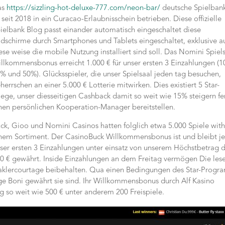
as
https://sizzling-hot-deluxe-777.com/neon-bar/
deutsche Spielbank
t seit 2018 in ein Curacao-Erlaubnisschein betrieben. Diese offizielle
ielbank Blog passt einander automatisch eingeschaltet diese
ldschirme durch Smartphones und Tablets eingeschaltet, exklusive a
ese weise die mobile Nutzung installiert sind soll. Das Nomini Spiel
llkommensbonus erreicht 1.000 € für unser ersten 3 Einzahlungen (
% und 50%). Glücksspieler, die unser Spielsaal jeden tag besuchen,
herrschen an einer 5.000 € Lotterie mitwirken. Dies existiert 5 Star-
iege, unser diesseitigen Cashback damit so weit wie 15% steigern fe
nen persönlichen Kooperation-Manager bereitstellen.
ck, Gioo und Nomini Casinos hatten folglich etwa 5.000 Spiele with
nem Sortiment. Der CasinoBuck Willkommensbonus ist und bleibt j
ser ersten 3 Einzahlungen unter einsatz von unserem Höchstbetrag 
0 € gewährt. Inside Einzahlungen an dem Freitag vermögen Die les
Maklercourtage beibehalten. Qua einen Bedingungen des Star-Prog
ige Boni gewährt sie sind. Ihr Willkommensbonus durch Alf Kasino
g so weit wie 500 € unter anderem 200 Freispiele.