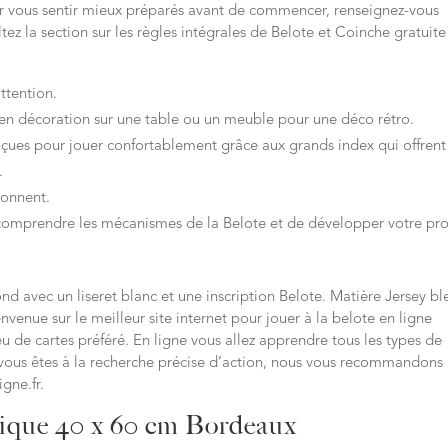
Pour vous sentir mieux préparés avant de commencer, renseignez-vous
z la section sur les règles intégrales de Belote et Coinche gratuite
attention.
r en décoration sur une table ou un meuble pour une déco rétro.
çues pour jouer confortablement grâce aux grands index qui offrent
.
ionnent.
 comprendre les mécanismes de la Belote et de développer votre pr
ond avec un liseret blanc et une inscription Belote. Matière Jersey bl
venue sur le meilleur site internet pour jouer à la belote en ligne
eu de cartes préféré. En ligne vous allez apprendre tous les types de
Si vous êtes à la recherche précise d’action, nous vous recommandons
igne.fr.
ssique 40 x 60 cm Bordeaux