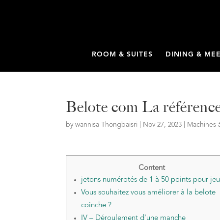
ROOM & SUITES
DINING & ME
Belote com La référence
by
wannisa Thongbaisri
|
Nov 27, 2023
|
Machines 
Content
jetons numérotés de 1 à 50 points pour je
Vous souhaitez vous améliorer à la belote
coinche ?
IV – Déroulement d’une manche