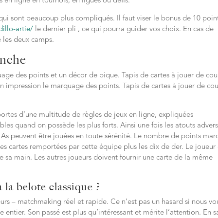
 en ligne en tournois, en ligues ou défis.
ui sont beaucoup plus compliqués. Il faut viser le bonus de 10 poin
illo-artie/
le dernier pli , ce qui pourra guider vos choix. En cas de
e les deux camps.
anche
age des points et un décor de pique. Tapis de cartes à jouer de cou
 en impression le marquage des points. Tapis de cartes à jouer de co
portes d’une multitude de règles de jeux en ligne, expliquées
ibles quand on possède les plus forts. Ainsi une fois les atouts adver
les As peuvent être jouées en toute sérénité. Le nombre de points ma
s cartes remportées par cette équipe plus les dix de der. Le joueur
de sa main. Les autres joueurs doivent fournir une carte de la même
 la belote classique ?
eurs – matchmaking réel et rapide. Ce n’est pas un hasard si nous vo
 entier. Son passé est plus qu’intéressant et mérite l’attention. En s