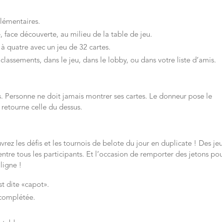
lémentaires.
, face découverte, au milieu de la table de jeu.
 à quatre avec un jeu de 32 cartes.
 classements, dans le jeu, dans le lobby, ou dans votre liste d’amis.
s. Personne ne doit jamais montrer ses cartes. Le donneur pose le
 retourne celle du dessus.
rez les défis et les tournois de belote du jour en duplicate ! Des je
entre tous les participants. Et l’occasion de remporter des jetons po
ligne !
t dite «capot».
 complétée.