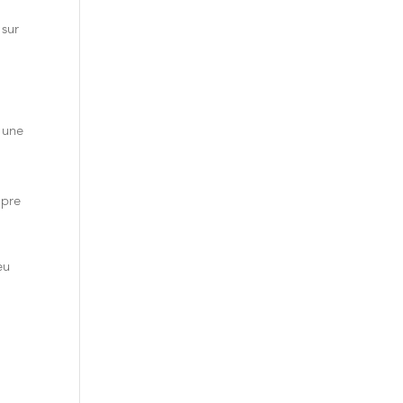
 sur
 une
opre
eu