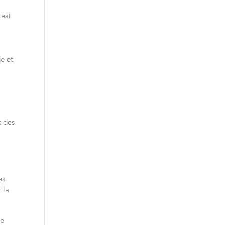
 est
e et
x des
es
 la
le