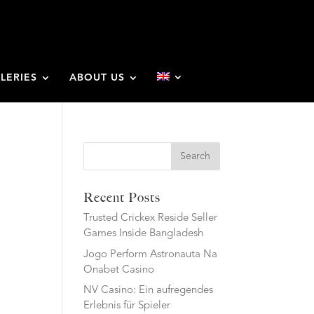
LERIES
ABOUT US
Search
Recent Posts
Trusted Crickex Reside Seller
Games Inside Bangladesh
Jogo Perform Astronauta Na
Onabet Casino
NV Casino: Ein aufregendes
Erlebnis für Spieler