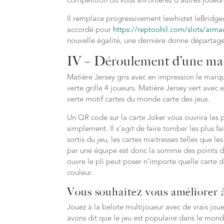
compétition où vous affronterez d’autres joueurs
Il remplace progressivement lewhistet leBridgeq
accordé pour
https://reptoohil.com/slots/armad
nouvelle égalité, une dernière donne départag
IV – Déroulement d’une m
Matière Jersey gris avec en impression le marqu
verte grille 4 joueurs. Matière Jersey vert avec
verte motif cartes du monde carte des jeux.
Un QR code sur la carte Joker vous ouvrira les 
simplement. Il s’agit de faire tomber les plus fa
sortis du jeu, les cartes maitresses telles que 
par une équipe est donc la somme des points de
ouvre le pli peut poser n’importe quelle carte 
couleur.
Vous souhaitez vous améliorer à
Jouez à la belote multijoueur avec de vrais jou
avons dit que le jeu est populaire dans le monde