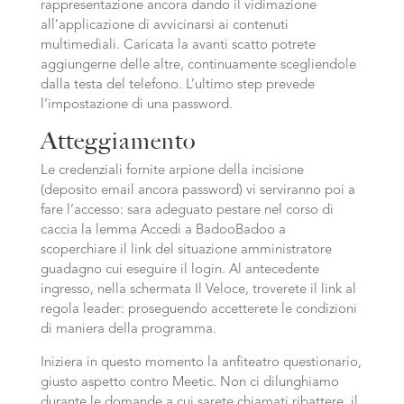
rappresentazione ancora dando il vidimazione
all’applicazione di avvicinarsi ai contenuti
multimediali. Caricata la avanti scatto potrete
aggiungerne delle altre, continuamente scegliendole
dalla testa del telefono. L’ultimo step prevede
l’impostazione di una password.
Atteggiamento
Le credenziali fornite arpione della incisione
(deposito email ancora password) vi serviranno poi a
fare l’accesso: sara adeguato pestare nel corso di
caccia la lemma Accedi a BadooBadoo a
scoperchiare il link del situazione amministratore
guadagno cui eseguire il login. Al antecedente
ingresso, nella schermata Il Veloce, troverete il link al
regola leader: proseguendo accetterete le condizioni
di maniera della programma.
Iniziera in questo momento la anfiteatro questionario,
giusto aspetto contro Meetic. Non ci dilunghiamo
durante le domande a cui sarete chiamati ribattere, il