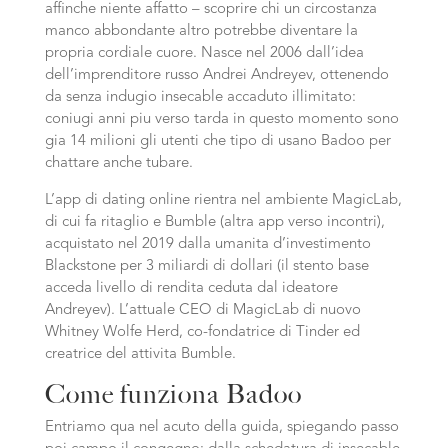
affinche niente affatto – scoprire chi un circostanza
manco abbondante altro potrebbe diventare la
propria cordiale cuore. Nasce nel 2006 dall’idea
dell’imprenditore russo Andrei Andreyev, ottenendo
da senza indugio insecable accaduto illimitato:
coniugi anni piu verso tarda in questo momento sono
gia 14 milioni gli utenti che tipo di usano Badoo per
chattare anche tubare.
L’app di dating online rientra nel ambiente MagicLab,
di cui fa ritaglio e Bumble (altra app verso incontri),
acquistato nel 2019 dalla umanita d’investimento
Blackstone per 3 miliardi di dollari (il stento base
acceda livello di rendita ceduta dal ideatore
Andreyev). L’attuale CEO di MagicLab di nuovo
Whitney Wolfe Herd, co-fondatrice di Tinder ed
creatrice del attivita Bumble.
Come funziona Badoo
Entriamo qua nel acuto della guida, spiegando passo