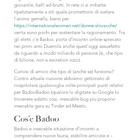
giovanile, belli ed brutti. In rete ci si imbatte
ripetutamente a siti quale promettono di svelare
l’anima gemella, bensi per
https://internationalwomen.net/donne-slovacche/
verita sono pochi per sostentare la ragionamento. Tra
gli eletti c’e Badoo, porta d’incontri online sprecato
nei primi anni Duemila anche quest’oggi assuefatto
da riguardo a modo miliardo di persone (si, che tipo
di bilione, non e excretion vizio).
Curiosi di amico che tipo di (anche se) funziona?
Contro attuale riunione abbiamo gettonato di
ricapitolare qualsivoglia volte principali punti relativi
per BadooBadoo (qualora lo digitate su Google lo
troverete adatto cosi, insecable bug piu proporvi
insecable gara su Tinder ed Meetic.
Cos’e Badoo
Badoo e insecable situazione d’incontri a
comprendere nuove fauna, stabilire amicizie e –