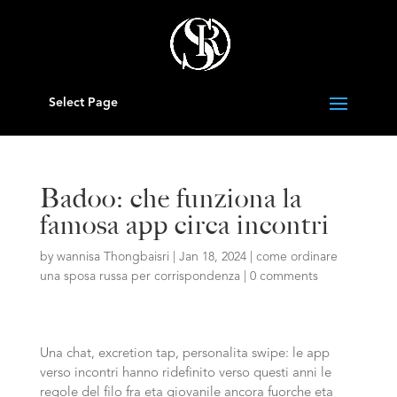
Select Page
Badoo: che funziona la
famosa app circa incontri
by
wannisa Thongbaisri
|
Jan 18, 2024
|
come ordinare
una sposa russa per corrispondenza
|
0 comments
Una chat, excretion tap, personalita swipe: le app
verso incontri hanno ridefinito verso questi anni le
regole del filo fra eta giovanile ancora fuorche eta