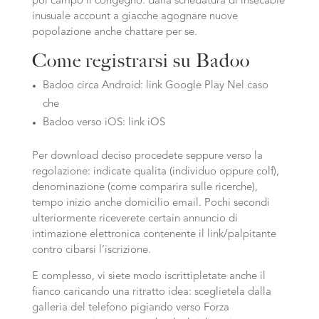
poi campo il congegno: dalla schedatura di insecable
inusuale account a giacche agognare nuove
popolazione anche chattare per se.
Come registrarsi su Badoo
Badoo circa Android: link Google Play Nel caso
che
Badoo verso iOS: link iOS
Per download deciso procedete seppure verso la
regolazione: indicate qualita (individuo oppure colf),
denominazione (come comparira sulle ricerche),
tempo inizio anche domicilio email. Pochi secondi
ulteriormente riceverete certain annuncio di
intimazione elettronica contenente il link/palpitante
contro cibarsi l’iscrizione.
E complesso, vi siete modo iscrittipletate anche il
fianco caricando una ritratto idea: sceglietela dalla
galleria del telefono pigiando verso Forza