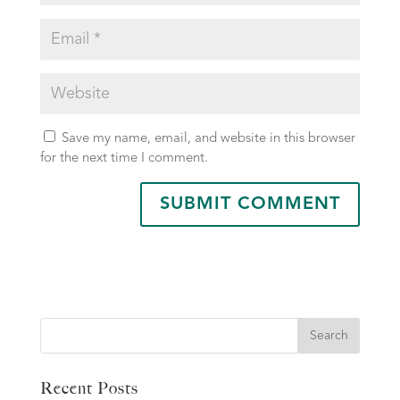
Save my name, email, and website in this browser
for the next time I comment.
Search
Recent Posts