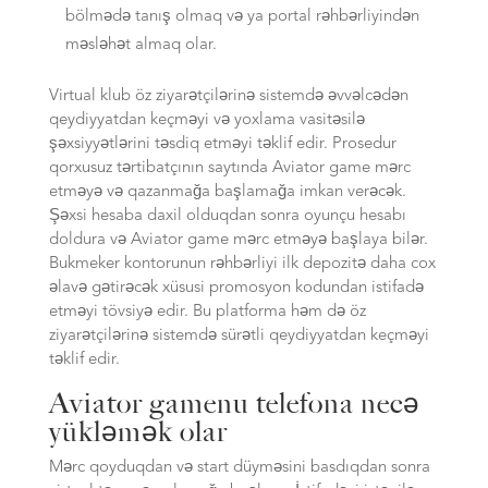
bölmədə tanış olmaq və ya portal rəhbərliyindən
məsləhət almaq olar.
Virtual klub öz ziyarətçilərinə sistemdə əvvəlcədən
qeydiyyatdan keçməyi və yoxlama vasitəsilə
şəxsiyyətlərini təsdiq etməyi təklif edir. Prosedur
qorxusuz tərtibatçının saytında Aviator game mərc
etməyə və qazanmağa başlamağa imkan verəcək.
Şəxsi hesaba daxil olduqdan sonra oyunçu hesabı
doldura və Aviator game mərc etməyə başlaya bilər.
Bukmeker kontorunun rəhbərliyi ilk depozitə daha cox
əlavə gətirəcək xüsusi promosyon kodundan istifadə
etməyi tövsiyə edir. Bu platforma həm də öz
ziyarətçilərinə sistemdə sürətli qeydiyyatdan keçməyi
təklif edir.
Aviator gamenu telefona necə
yükləmək olar
Mərc qoyduqdan və start düyməsini basdıqdan sonra