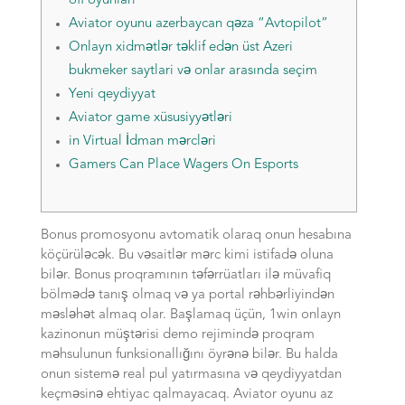
off oyunları
Aviator oyunu azerbaycan qəza “Avtopilot”
Onlayn xidmətlər təklif edən üst Azeri
bukmeker saytlari və onlar arasında seçim
Yeni qeydiyyat
Aviator game xüsusiyyətləri
in Virtual İdman mərcləri
Gamers Can Place Wagers On Esports
Bonus promosyonu avtomatik olaraq onun hesabına
köçürüləcək. Bu vəsaitlər mərc kimi istifadə oluna
bilər. Bonus proqramının təfərrüatları ilə müvafiq
bölmədə tanış olmaq və ya portal rəhbərliyindən
məsləhət almaq olar. Başlamaq üçün, 1win onlayn
kazinonun müştərisi demo rejimində proqram
məhsulunun funksionallığını öyrənə bilər. Bu halda
onun sistemə real pul yatırmasına və qeydiyyatdan
keçməsinə ehtiyac qalmayacaq. Aviator oyunu az