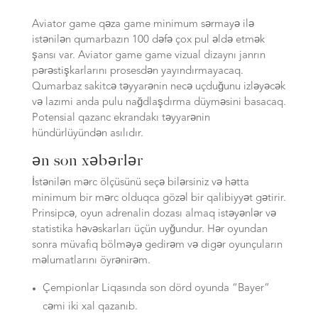
Aviator game qəza game minimum sərmayə ilə
istənilən qumarbazın 100 dəfə çox pul əldə etmək
şansı var. Aviator game game vizual dizaynı janrın
pərəstişkarlarını prosesdən yayındırmayacaq.
Qumarbaz sakitcə təyyarənin necə uçduğunu izləyəcək
və lazımi anda pulu nağdlaşdırma düyməsini basacaq.
Potensial qazanc ekrandakı təyyarənin
hündürlüyündən asılıdır.
ən son xəbərlər
İstənilən mərc ölçüsünü seçə bilərsiniz və hətta
minimum bir mərc olduqca gözəl bir qalibiyyət gətirir.
Prinsipcə, oyun adrenalin dozası almaq istəyənlər və
statistika həvəskarları üçün uyğundur. Hər oyundan
sonra müvafiq bölməyə gedirəm və digər oyunçuların
məlumatlarını öyrənirəm.
Çempionlar Liqasında son dörd oyunda “Bayer”
cəmi iki xal qazanıb.