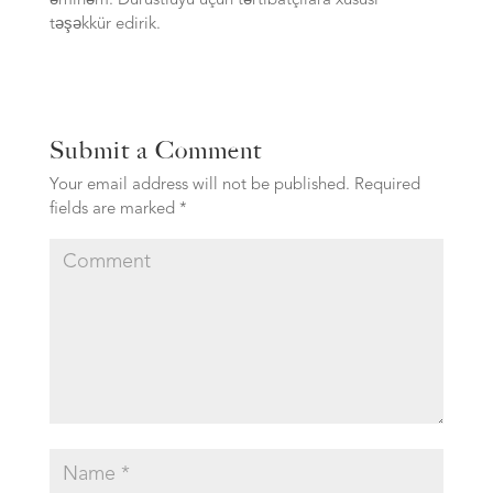
əminəm. Dürüstlüyü üçün tərtibatçılara xüsusi
təşəkkür edirik.
Submit a Comment
Your email address will not be published.
Required
fields are marked
*