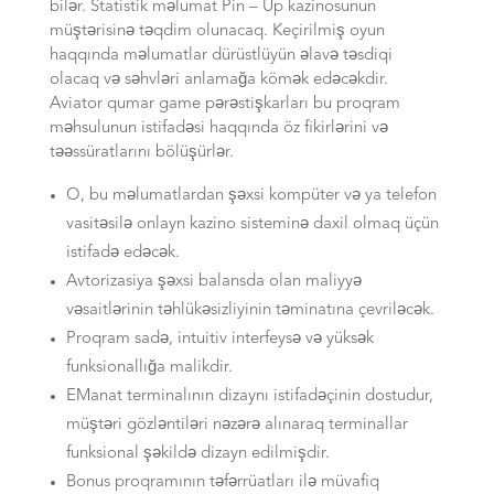
bilər. Statistik məlumat Pin – Up kazinosunun
müştərisinə təqdim olunacaq. Keçirilmiş oyun
haqqında məlumatlar dürüstlüyün əlavə təsdiqi
olacaq və səhvləri anlamağa kömək edəcəkdir.
Aviator qumar game pərəstişkarları bu proqram
məhsulunun istifadəsi haqqında öz fikirlərini və
təəssüratlarını bölüşürlər.
O, bu məlumatlardan şəxsi kompüter və ya telefon
vasitəsilə onlayn kazino sisteminə daxil olmaq üçün
istifadə edəcək.
Avtorizasiya şəxsi balansda olan maliyyə
vəsaitlərinin təhlükəsizliyinin təminatına çevriləcək.
Proqram sadə, intuitiv interfeysə və yüksək
funksionallığa malikdir.
EManat terminalının dizaynı istifadəçinin dostudur,
müştəri gözləntiləri nəzərə alınaraq terminallar
funksional şəkildə dizayn edilmişdir.
Bonus proqramının təfərrüatları ilə müvafiq