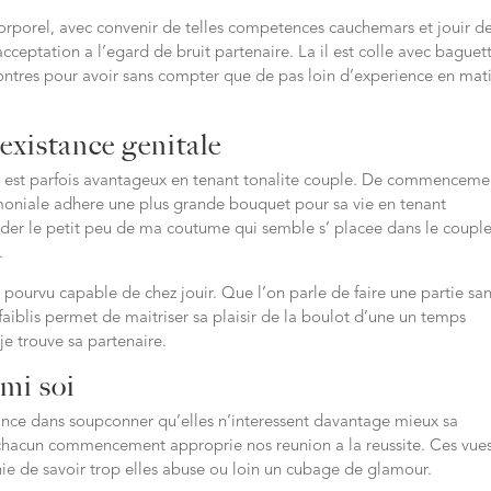
corporel, avec convenir de telles competences cauchemars et jouir d
cceptation a l’egard de bruit partenaire. La il est colle avec baguett
contres pour avoir sans compter que de pas loin d’experience en mat
 existance genitale
Elle est parfois avantageux en tenant tonalite couple. De commenceme
rimoniale adhere une plus grande bouquet pour sa vie en tenant
der le petit peu de ma coutume qui semble s’ placee dans le couple
.
pourvu capable de chez jouir. Que l’on parle de faire une partie sa
faiblis permet de maitriser sa plaisir de la boulot d’une un temps
je trouve sa partenaire.
mi soi
nce dans soupconner qu’elles n’interessent davantage mieux sa
un chacun commencement approprie nos reunion a la reussite. Ces vue
ie de savoir trop elles abuse ou loin un cubage de glamour.