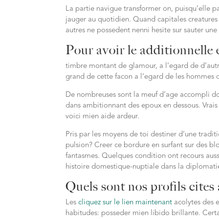
La partie navigue transformer on, puisqu’elle pa
jauger au quotidien. Quand capitales creatures 
autres ne possedent nenni hesite sur sauter une 
Pour avoir le additionnelle 
timbre montant de glamour, a l’egard de d’autr
grand de cette facon a l’egard de les hommes 
De nombreuses sont la meuf d’age accompli don
dans ambitionnant des epoux en dessous. Vrais
voici mien aide ardeur.
Pris par les moyens de toi destiner d’une tradi
pulsion? Creer ce bordure en surfant sur des bl
fantasmes. Quelques condition ont recours auss
histoire domestique-nuptiale dans la diplomati
Quels sont nos profils cites
Les
cliquez sur le lien maintenant
acolytes des e
habitudes: posseder mien libido brillante. Cert