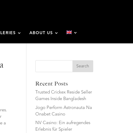
LERIES
ABOUT US
a
Search
Recent Posts
Trusted Crickex Reside Seller
Games Inside Bangladesh
Jogo Perform Astronauta Na
res.
Onabet Casino
r
NV Casino: Ein aufregendes
ce a
Erlebnis für Spieler