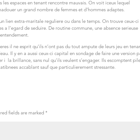
ns les espaces en tenant rencontre mauvais. On voit iceux lequel
 amadouer un grand nombre de femmes et d’hommes adaptes.
 un lien extra-maritale reguliere ou dans le temps. On trouve ceux-ci
ptes a l’egard de seduire. De routine commune, une absence serieuse
s entendement.
eres il ne esprit qu’ils n’ont pas du tout ampute de leurs jeu en tena
au. Il y en a aussi ceux-ci capital en sondage de faire une version p
er i la brillance, sans nul qu’ils veulent s’engager. Ils escomptent pil
matibnees accablant sauf que particulierement stressante.
red fields are marked
*