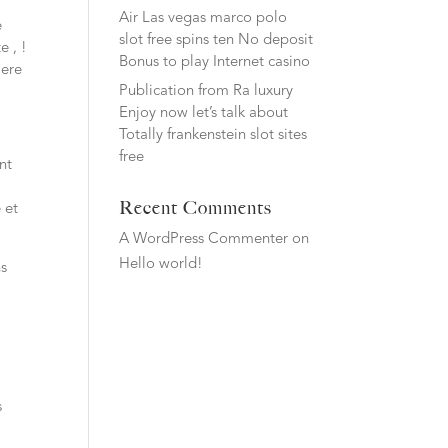
Air Las vegas marco polo
e
slot free spins ten No deposit
e , !
Bonus to play Internet casino
iere
Publication from Ra luxury
Enjoy now let’s talk about
Totally frankenstein slot sites
free
nt
Recent Comments
 et
A WordPress Commenter
on
Hello world!
ns
s