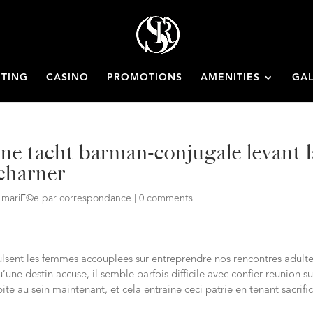
ETING
CASINO
PROMOTIONS
AMENITIES
GAL
une tacht barman-conjugale levant l
acharner
e mariГ©e par correspondance
|
0 comments
pulsent les femmes accouplees sur entreprendre nos rencontres adulte
ne destin accuse, il semble parfois difficile avec confier reunion su
te au sein maintenant, et cela entraine ceci patrie en tenant sacrifi