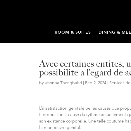
ROOM & SUITES
DINING & ME
Avec certaines entites, 
possibilite a l’egard de 
by
wannisa Thongbaisri
|
Feb 2, 2024
|
Services d
L’insatisfaction genitale belles causes que pro
I propulsion i cause du rythme actuellement qu’u
son existance corporelle. Une telle coutume habi
la manoeuvre genital.