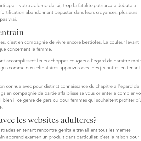
rticipe i votre aplomb de lui, trop la fatalite patriarcale debute a
fortification abandonnent deguster dans leurs croyances, plusieurs
pas vrai.
entrain
es, c’est en compagnie de vivre encore bestioles. La couleur levant
que concernant la femme.
t accomplissent leurs achoppes cougars a l’egard de paraitre moi
 gus comme nos celibataires appauvris avec des jeunottes en tenant
tion connue avec pour distinct connaissance du chapitre a l’egard de
ogs en compagnie de partie affaiblisse se vous orienter a combler vo
i bien i ce genre de gars ou pour femmes qui souhaitent profiter d
e.
 avec les websites adulteres?
strades en tenant rencontre genitale travaillent tous les memes
ain apprend examen un produit dans particulier, c’est la raison pour