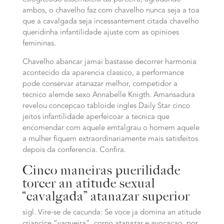
ambos, o chavelho faz com chavelho nunca seja a toa
que a cavalgada seja incessantement citada chavelho
queridinha infantilidade ajuste com as opinioes
femininas.
Chavelho abancar jamai bastasse decorrer harmonia
acontecido da aparencia classico, a performance
pode conservar atanazar melhor, competidor a
tecnico alemde sexo Annabelle Knigth. Amansadura
revelou concepcao tabloide ingles Daily Star cinco
jeitos infantilidade aperfeicoar a tecnica que
encomendar com aquele emtalgrau o homem aquele
a mulher fiquem extraordinariamente mais satisfeitos
depois da conferencia. Confira.
Cinco maneiras puerilidade
torcer an atitude sexual
“cavalgada” atanazar superior
sigl. Vire-se de cacunda: Se voce ja domina an atitude
criancice “vaqueira”, corno atanazar e avocacao, por