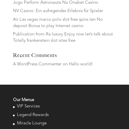
Jogo Perform Astronauta Na Onabet Casino
NV Casino: Ein aufregendes Erlebnis für Spieler
Air Las vegas marco polo slot free spins ten No
deposit Bonus to play Internet casino
Publication from Ra luxury Enjoy now let’s talk about
Totally frankenstein slot sites free
Recent Comments
A WordPress Commenter
on
Hello world!
Our Menus
VIP Services
Legend Rewards
Miracle Lounge