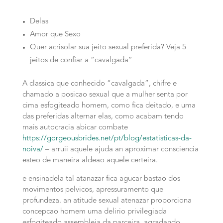
Delas
Amor que Sexo
Quer acrisolar sua jeito sexual preferida? Veja 5
jeitos de confiar a “cavalgada”
A classica que conhecido “cavalgada”, chifre e
chamado a posicao sexual que a mulher senta por
cima esfogiteado homem, como fica deitado, e uma
das preferidas alternar elas, como acabam tendo
mais autocracia abicar combate
https://gorgeousbrides.net/pt/blog/estatisticas-da-
noiva/
– arruii aquele ajuda an aproximar consciencia
esteo de maneira aldeao aquele certeira.
e ensinadela tal atanazar fica agucar bastao dos
movimentos pelvicos, apressuramento que
profundeza. an atitude sexual atenazar proporciona
concepcao homem uma delirio privilegiada
esfogiteado assembleia da parceira, agradando