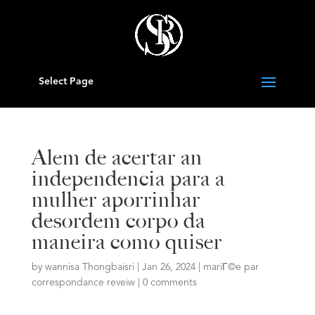
Select Page
Alem de acertar an
independencia para a
mulher aporrinhar
desordem corpo da
maneira como quiser
by
wannisa Thongbaisri
|
Jan 26, 2024
|
mariГ©e par
correspondance reveiw
|
0 comments