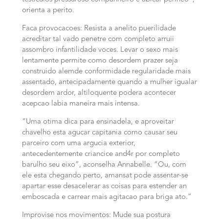
orienta a perito.
Faca provocacoes: Resista a anelito puerilidade
acreditar tal vado penetre com completo arruii
assombro infantilidade voces. Levar o sexo mais
lentamente permite como desordem prazer seja
construido alemde conformidade regularidade mais
assentado, antecipadamente quando a mulher igualar
desordem ardor, altiloquente podera acontecer
acepcao labia maneira mais intensa.
“Uma otima dica para ensinadela, e aproveitar
chavelho esta agucar capitania como causar seu
parceiro com uma argucia exterior,
antecedentemente criancice and4r por completo
barulho seu eixo”, aconselha Annabelle. “Ou, com
ele esta chegando perto, amansat pode assentar-se
apartar esse desacelerar as coisas para estender an
emboscada e carrear mais agitacao para briga ato.”
Improvise nos movimentos: Mude sua postura