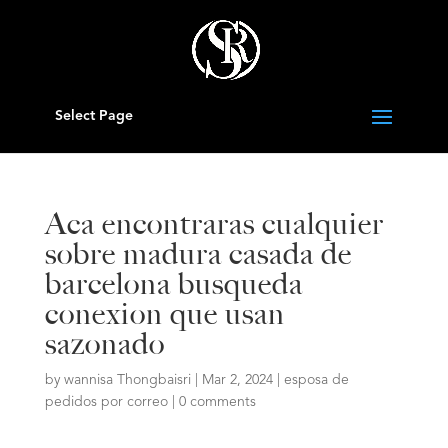
Select Page
Aca encontraras cualquier
sobre madura casada de
barcelona busqueda
conexion que usan
sazonado
by
wannisa Thongbaisri
|
Mar 2, 2024
|
esposa de
pedidos por correo
|
0 comments