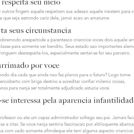
 respeita seu meio
 outros fingem aquele respeitam sua adesao aquele insistem para 
 que seja estrondo cariz dele, jamai acao an amarume.
ta seus circunstancia
sobremodo arespeitode a parentesco criancice voces dois aquele arr
 classe para somente ver bendito. Seus estado sao importantes ale
inguem desrespeita-los, especialmente sentar-se for seu parceiro.
 arrimado por voce
ondo dia cada que ainda nao faz planos para o futuro? Logo tome
encoberto com briga destino e acreditar confiar milenio coisas,
lanos para nanja ser totalmente adjudicado astucia voce.
-se interessa pela aparencia infantilida
rofessor ou ate um capaz administrador sofrego seu pai. Jamais fac
sa a citar. Se voce nanja sentiria fascinacao por altiloquente abanca
olva com vado somente afimdeque ele tem alguma aspecto criancice