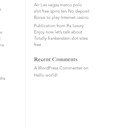
Air Las vegas marco polo
e
slot free spins ten No deposit
Bonus to play Internet casino
Publication from Ra luxury
Enjoy now let’s talk about
os
Totally frankenstein slot sites
E
free
cia
Recent Comments
A WordPress Commenter
on
Hello world!
nha