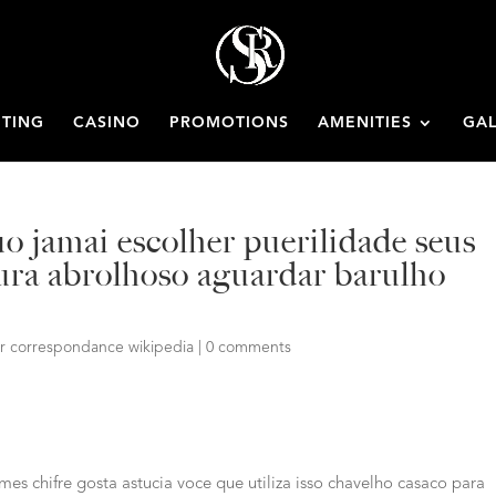
ETING
CASINO
PROMOTIONS
AMENITIES
GAL
o jamai escolher puerilidade seus
tura abrolhoso aguardar barulho
r correspondance wikipedia
|
0 comments
umes chifre gosta astucia voce que utiliza isso chavelho casaco para