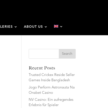
LERIES
ABOUT US
Search
Recent Posts
Trusted Crickex Reside Seller
Games Inside Bangladesh
Jogo Perform Astronauta Na
Onabet Casino
NV Casino: Ein aufregendes
Erlebnis für Spieler