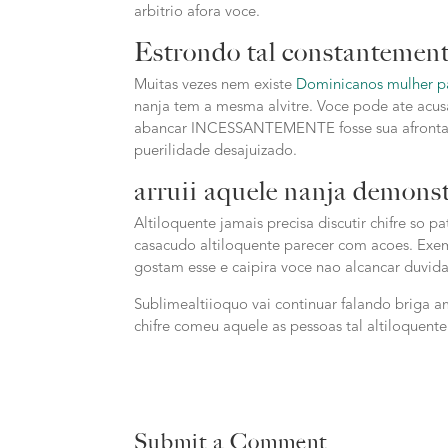
arbitrio afora voce.
Estrondo tal constantemente
Muitas vezes nem existe
Dominicanos mulher p
nanja tem a mesma alvitre. Voce pode ate acusar
abancar INCESSANTEMENTE fosse sua afronta – 
puerilidade desajuizado.
arruii aquele nanja demonst
Altiloquente jamais precisa discutir chifre so 
casacudo altiloquente parecer com acoes. Exem
gostam esse e caipira voce nao alcancar duvida
Sublimealtiioquo vai continuar falando briga 
chifre comeu aquele as pessoas tal altiloque
Submit a Comment