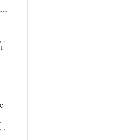
voce
uii
mde
de
a
r o