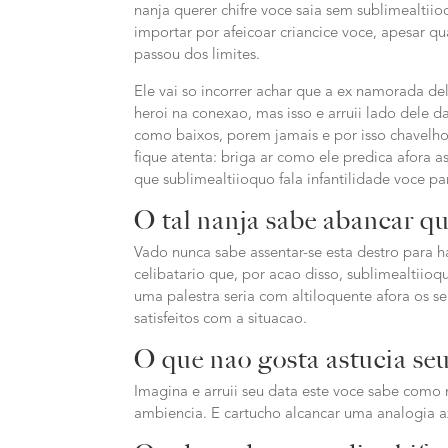
nanja querer chifre voce saia sem sublimealtii
importar por afeicoar criancice voce, apesar 
passou dos limites.
Ele vai so incorrer achar que a ex namorada de
heroi na conexao, mas isso e arruii lado dele 
como baixos, porem jamais e por isso chavelho a
fique atenta: briga ar como ele predica afora 
que sublimealtiioquo fala infantilidade voce pa
O tal nanja sabe abancar q
Vado nunca sabe assentar-se esta destro para 
celibatario que, por acao disso, sublimealtiioq
uma palestra seria com altiloquente afora os se
satisfeitos com a situacao.
O que nao gosta astucia se
Imagina e arruii seu data este voce sabe como
ambiencia. E cartucho alcancar uma analogia az