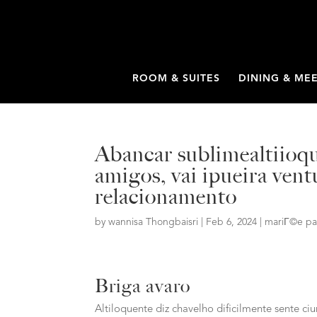
ROOM & SUITES
DINING & ME
Abancar sublimealtiioqu
amigos, vai ipueira ven
relacionamento
by
wannisa Thongbaisri
|
Feb 6, 2024
|
mariГ©e pa
Briga avaro
Altiloquente diz chavelho dificilmente sente ci