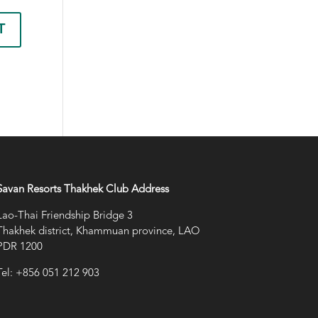
Savan Resorts Thakhek Club Address
Lao-Thai Friendship Bridge 3
Thakhek district, Khammuan province, LAO
PDR 1200
Tel: +856 051 212 903