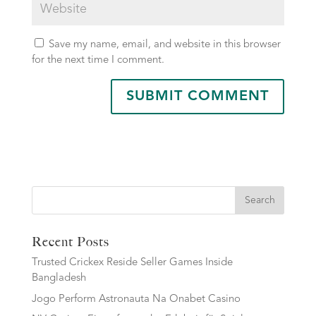
Save my name, email, and website in this browser
for the next time I comment.
Search
Recent Posts
Trusted Crickex Reside Seller Games Inside
Bangladesh
Jogo Perform Astronauta Na Onabet Casino