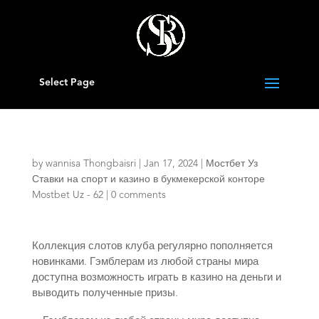
Select Page
by
wannisa Thongbaisri
|
Jan 17, 2024
|
Мостбет Уз
Ставки на спорт и казино в букмекерской конторе
Mostbet Uz - 62
|
0 comments
Коллекция слотов клуба регулярно пополняется
новинками. Гэмблерам из любой страны мира
доступна возможность играть в казино на деньги и
выводить полученные призы.