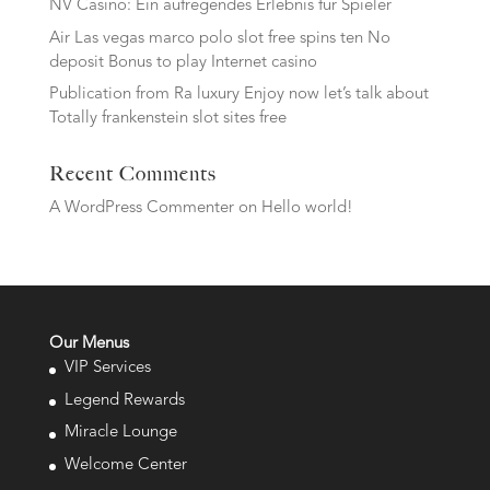
NV Casino: Ein aufregendes Erlebnis für Spieler
Air Las vegas marco polo slot free spins ten No
deposit Bonus to play Internet casino
Publication from Ra luxury Enjoy now let’s talk about
Totally frankenstein slot sites free
Recent Comments
A WordPress Commenter
on
Hello world!
Our Menus
VIP Services
Legend Rewards
Miracle Lounge
Welcome Center