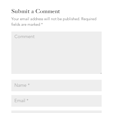
Submit a Comment
Your email address will not be published.
Required
fields are marked
*