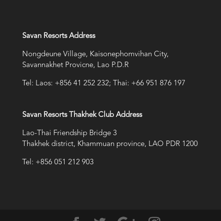
Savan Resorts Address
Nongdeune Village, Kaisonephomvihan City,
Savannakhet Provicne, Lao P.D.R
Tel: Laos: +856 41 252 232; Thai: +66 951 876 197
Savan Resorts Thakhek Club Address
Lao-Thai Friendship Bridge 3
Thakhek district, Khammuan province, LAO PDR 1200
Tel: +856 051 212 903