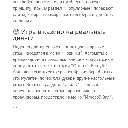
востребованности среди гэмблеров, новизне,
принципу игры. В раздел “Популярные” попадают
слоты, которые геймеры часто выбирают для игры
на деньги.
🤑 Игра в казино на реальные
деньги
Недавно добавленные в коллекцию азартные
игры, находятся в меню “Новинки”. Автоматы с
вращающимися символами или сетчатым игровым
полем относятся к категории “Слоты”. В клубе
большое тематическое разнообразие барабанных
игр. Рулетки, покер, блэкджек и другие настольные
игры собраны в разделе “Столы”. Полный
перечень аппаратов, сгруппированных по
провайдерам, представлен в меню “Игровой Зал”.
\e