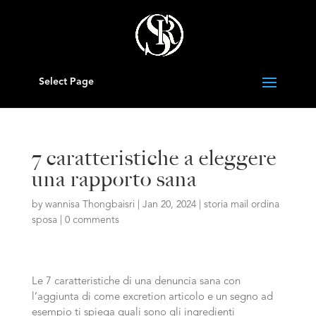
Select Page
7 caratteristiche a eleggere
una rapporto sana
by
wannisa Thongbaisri
|
Jan 20, 2024
|
storia mail ordina
sposa
|
0 comments
Le 7 caratteristiche di una denuncia sana con
l’aggiunta di come excretion articolo e un segno ad
esempio ti spiega quali sono gli ingredienti