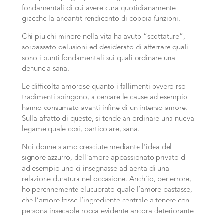
fondamentali di cui avere cura quotidianamente
giacche la aneantit rendiconto di coppia funzioni.
Chi piu chi minore nella vita ha avuto “scottature”,
sorpassato delusioni ed desiderato di afferrare quali
sono i punti fondamentali sui quali ordinare una
denuncia sana.
Le difficolta amorose quanto i fallimenti ovvero rso
tradimenti spingono, a cercare le cause ad esempio
hanno consumato avanti infine di un intenso amore.
Sulla affatto di queste, si tende an ordinare una nuova
legame quale cosi, particolare, sana.
Noi donne siamo cresciute mediante l’idea del
signore azzurro, dell’amore appassionato privato di
ad esempio uno ci insegnasse ad aenta di una
relazione duratura nel occasione. Anch’io, per errore,
ho perennemente elucubrato quale l’amore bastasse,
che l’amore fosse l’ingrediente centrale a tenere con
persona insecable rocca evidente ancora deteriorante