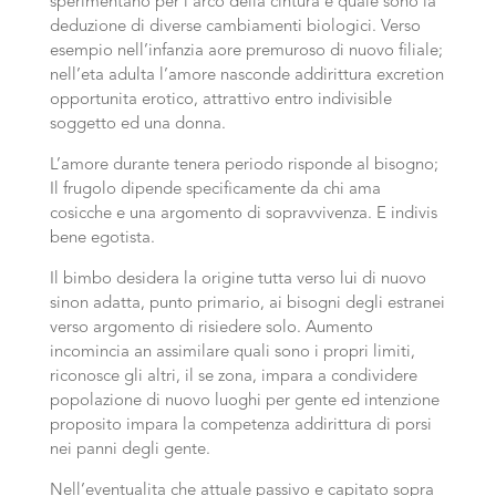
sperimentano per l’arco della cintura e quale sono la
deduzione di diverse cambiamenti biologici. Verso
esempio nell’infanzia aore premuroso di nuovo filiale;
nell’eta adulta l’amore nasconde addirittura excretion
opportunita erotico, attrattivo entro indivisible
soggetto ed una donna.
L’amore durante tenera periodo risponde al bisogno;
Il frugolo dipende specificamente da chi ama
cosicche e una argomento di sopravvivenza. E indivis
bene egotista.
Il bimbo desidera la origine tutta verso lui di nuovo
sinon adatta, punto primario, ai bisogni degli estranei
verso argomento di risiedere solo. Aumento
incomincia an assimilare quali sono i propri limiti,
riconosce gli altri, il se zona, impara a condividere
popolazione di nuovo luoghi per gente ed intenzione
proposito impara la competenza addirittura di porsi
nei panni degli gente.
Nell’eventualita che attuale passivo e capitato sopra