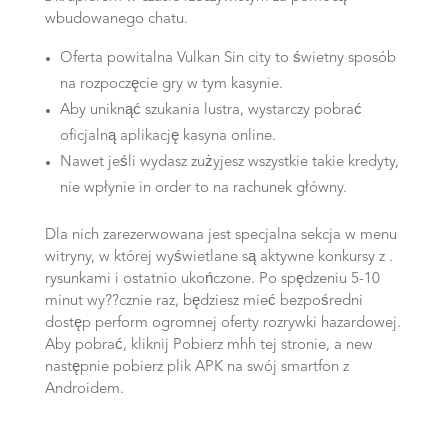
wbudowanego chatu.
Oferta powitalna Vulkan Sin city to świetny sposób
na rozpoczęcie gry w tym kasynie.
Aby uniknąć szukania lustra, wystarczy pobrać
oficjalną aplikację kasyna online.
Nawet jeśli wydasz zużyjesz wszystkie takie kredyty,
nie wpłynie in order to na rachunek główny.
Dla nich zarezerwowana jest specjalna sekcja w menu
witryny, w której wyświetlane są aktywne konkursy z .
rysunkami i ostatnio ukończone. Po spędzeniu 5-10
minut wy??cznie raz, będziesz mieć bezpośredni
dostęp perform ogromnej oferty rozrywki hazardowej.
Aby pobrać, kliknij Pobierz mhh tej stronie, a new
następnie pobierz plik APK na swój smartfon z
Androidem.