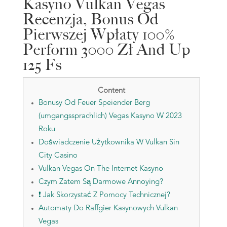
Kasyno Vulkan Vegas
Recenzja, Bonus Od
Pierwszej Wpłaty 100%
Perform 3000 Zł And Up
125 Fs
Content
Bonusy Od Feuer Speiender Berg
(umgangssprachlich) Vegas Kasyno W 2023
Roku
Doświadczenie Użytkownika W Vulkan Sin
City Casino
Vulkan Vegas On The Internet Kasyno
Czym Zatem Są Darmowe Annoying?
❗ Jak Skorzystać Z Pomocy Technicznej?
Automaty Do Raffgier Kasynowych Vulkan
Vegas