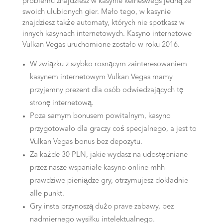
problemu znajdziesz w kasynie keineswegs jedną ze
swoich ulubionych gier. Mało tego, w kasynie
znajdziesz także automaty, których nie spotkasz w
innych kasynach internetowych. Kasyno internetowe
Vulkan Vegas uruchomione zostało w roku 2016.
W związku z szybko rosnącym zainteresowaniem
kasynem internetowym Vulkan Vegas mamy
przyjemny prezent dla osób odwiedzających tę
stronę internetową.
Poza samym bonusem powitalnym, kasyno
przygotowało dla graczy coś specjalnego, a jest to
Vulkan Vegas bonus bez depozytu.
Za każde 30 PLN, jakie wydasz na udostępniane
przez nasze wspaniałe kasyno online mhh
prawdziwe pieniądze gry, otrzymujesz dokładnie
alle punkt.
Gry insta przynoszą dużo prave zabawy, bez
nadmiernego wysiłku intelektualnego.