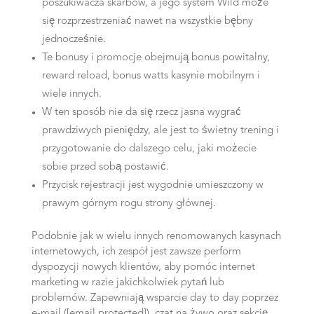
poszukiwacza skarbów, a jego system Wild może
się rozprzestrzeniać nawet na wszystkie bębny
jednocześnie.
Te bonusy i promocje obejmują bonus powitalny,
reward reload, bonus watts kasynie mobilnym i
wiele innych.
W ten sposób nie da się rzecz jasna wygrać
prawdziwych pieniędzy, ale jest to świetny trening i
przygotowanie do dalszego celu, jaki możecie
sobie przed sobą postawić.
Przycisk rejestracji jest wygodnie umieszczony w
prawym górnym rogu strony głównej.
Podobnie jak w wielu innych renomowanych kasynach
internetowych, ich zespół jest zawsze perform
dyspozycji nowych klientów, aby pomóc internet
marketing w razie jakichkolwiek pytań lub
problemów. Zapewniają wsparcie day to day poprzez
e-mail ([email protected]), czat na żywo oraz sekcję