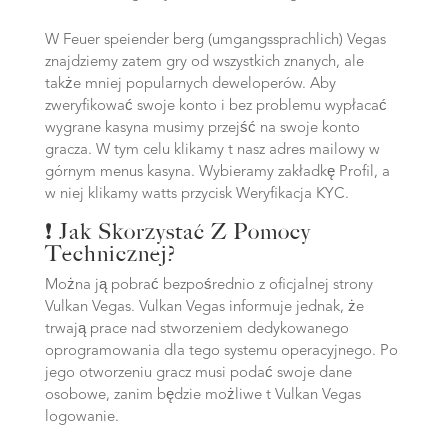
W Feuer speiender berg (umgangssprachlich) Vegas
znajdziemy zatem gry od wszystkich znanych, ale
także mniej popularnych deweloperów. Aby
zweryfikować swoje konto i bez problemu wypłacać
wygrane kasyna musimy przejść na swoje konto
gracza. W tym celu klikamy t nasz adres mailowy w
górnym menus kasyna. Wybieramy zakładkę Profil, a
w niej klikamy watts przycisk Weryfikacja KYC.
❗ Jak Skorzystać Z Pomocy
Technicznej?
Można ją pobrać bezpośrednio z oficjalnej strony
Vulkan Vegas. Vulkan Vegas informuje jednak, że
trwają prace nad stworzeniem dedykowanego
oprogramowania dla tego systemu operacyjnego. Po
jego otworzeniu gracz musi podać swoje dane
osobowe, zanim będzie możliwe t Vulkan Vegas
logowanie.