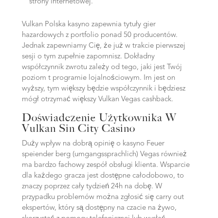
strony internetowej.
Vulkan Polska kasyno zapewnia tytuły gier
hazardowych z portfolio ponad 50 producentów.
Jednak zapewniamy Cię, że już w trakcie pierwszej
sesji o tym zupełnie zapomnisz. Dokładny
współczynnik zwrotu zależy od tego, jaki jest Twój
poziom t programie lojalnościowym. Im jest on
wyższy, tym większy będzie współczynnik i będziesz
mógł otrzymać większy Vulkan Vegas cashback.
Doświadczenie Użytkownika W
Vulkan Sin City Casino
Duży wpływ na dobrą opinię o kasyno Feuer
speiender berg (umgangssprachlich) Vegas również
ma bardzo fachowy zespół obsługi klienta. Wsparcie
dla każdego gracza jest dostępne całodobowo, to
znaczy poprzez cały tydzień 24h na dobę. W
przypadku problemów można zgłosić się carry out
ekspertów, który są dostępny na czacie na żywo,