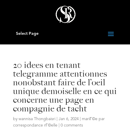
Select Page
20 idees en tenant
telegramme attentionnes
nonobstant faire de l’oeil
unique demoiselle en ce qui
concerne une page en
compagnie de tacht
by
wannisa Thongbaisri
|
Jan 6, 2024
|
mariГ©e par
correspondance rГ©elle
|
0 comments