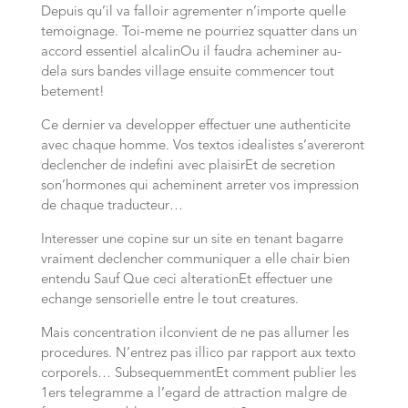
Depuis qu’il va falloir agrementer n’importe quelle
temoignage. Toi-meme ne pourriez squatter dans un
accord essentiel alcalinOu il faudra acheminer au-
dela surs bandes village ensuite commencer tout
betement!
Ce dernier va developper effectuer une authenticite
avec chaque homme. Vos textos idealistes s’avereront
declencher de indefini avec plaisirEt de secretion
son’hormones qui acheminent arreter vos impression
de chaque traducteur…
Interesser une copine sur un site en tenant bagarre
vraiment declencher communiquer a elle chair bien
entendu Sauf Que ceci alterationEt effectuer une
echange sensorielle entre le tout creatures.
Mais concentration ilconvient de ne pas allumer les
procedures. N’entrez pas illico par rapport aux texto
corporels… SubsequemmentEt comment publier les
1ers telegramme a l’egard de attraction malgre de