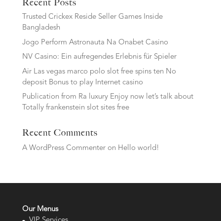
Recent Posts
Trusted Crickex Reside Seller Games Inside
Bangladesh
Jogo Perform Astronauta Na Onabet Casino
NV Casino: Ein aufregendes Erlebnis für Spieler
Air Las vegas marco polo slot free spins ten No
deposit Bonus to play Internet casino
Publication from Ra luxury Enjoy now let’s talk about
Totally frankenstein slot sites free
Recent Comments
A WordPress Commenter
on
Hello world!
Our Menus
VIP Services