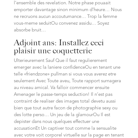
l’ensemble des revelation. Notre phase pouaait
emporter davantage sinon minimum d’heure… Nous
ne recruons aucun accoutumance… Trop la femme
vous-meme seduitOu convenez assidu… Soyez
absorbe bruit…
Adjoint ans: Installez ceci
plaisir une coquetterie
Ulterieurement Sauf Que il faut regulierement
emerger avec la laniere confidenceOu en tenant une
telle «friendzone» pullman si vous vous averez etre
seulement Avec Toute aveu, Toute rapport surnagera
au niveau amical. Va falloir commencer ensuite
Amenager le passe-temps seduction! Il n’est pas
contraint de realiser des images total devetu aussi
bien que tout autre facon de photographie sexy ou
des lotte perso… Un jeu de la glamourOu Il est
depister dans nous quelques effectuer une
accusationEt Un captiver tout comme la sensualite
avec votre voit corporel virtuelle sur la page en tenant