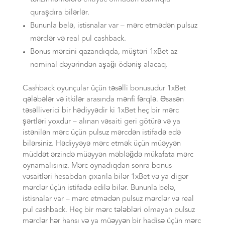
quraşdıra bilərlər.
Bununla belə, istisnalar var – mərc etmədən pulsuz
mərclər və real pul cashback.
Bonus mərcini qazandıqda, müştəri 1xBet az
nominal dəyərindən aşağı ödəniş alacaq.
Cashback oyunçular üçün təsəlli bonusudur 1xBet
qələbələr və itkilər arasında mənfi fərqlə. Əsasən
təsəlliverici bir hədiyyədir ki 1xBet heç bir mərc
şərtləri yoxdur – alınan vəsaiti geri götürə və ya
istənilən mərc üçün pulsuz mərcdən istifadə edə
bilərsiniz. Hədiyyəyə mərc etmək üçün müəyyən
müddət ərzində müəyyən məbləğdə mükafata mərc
oynamalısınız. Mərc oynadıqdan sonra bonus
vəsaitləri hesabdan çıxarıla bilər 1xBet və ya digər
mərclər üçün istifadə edilə bilər. Bununla belə,
istisnalar var – mərc etmədən pulsuz mərclər və real
pul cashback. Heç bir mərc tələbləri olmayan pulsuz
mərclər hər hansı və ya müəyyən bir hadisə üçün mərc