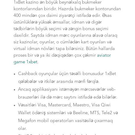
1xBet kazino ən böyük beynəlxalq bukmeker
kontorlarından biridir. Hazırda bukmeker kontorundan
400 mindən çox daimi ziyarətçi istifadə edir. Əsas
üstünlüklərə yüksək əmsallar, idman və digər
tədbirlərin böyük seçimi və zəngin bonus seçimi
daxildir. Saytda idman mərc oyunlarına əlavə olaraq
siz kazinolar, oyunlar, o cümlədən kart oyunları və
virtual idman növləri tapa bilərsiniz. Bütün hallarda
proses bir və ya iki dəqiqədən çox çəkmir
aviator
game 1xbet
.
Cashback oyunçular üçün təsəlli bonusudur 1xBet
qələbələr və itkilər arasında mənfi fərqlə.
Ancaq applikasiyanı istəməyən mərcsevərlər veb-
brauzerləri ilə də mərc saytını istifadə edə bilərlər.
Vəsaitləri Visa, Mastercard, Maestro, Visa Qiwi
Wallet ödəniş sistemləri və Beeline, MTS, Tele2 və
Megafon mobil operatorları vasitəsilə çıxarmaq
olar.