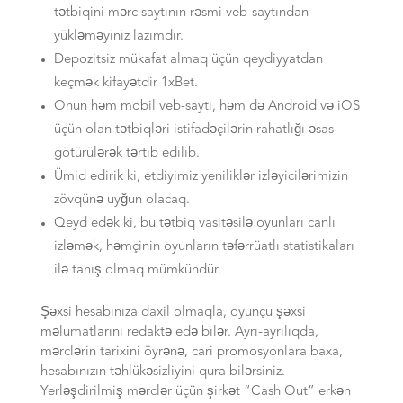
tətbiqini mərc saytının rəsmi veb-saytından
yükləməyiniz lazımdır.
Depozitsiz mükafat almaq üçün qeydiyyatdan
keçmək kifayətdir 1xBet.
Onun həm mobil veb-saytı, həm də Android və iOS
üçün olan tətbiqləri istifadəçilərin rahatlığı əsas
götürülərək tərtib edilib.
Ümid edirik ki, etdiyimiz yeniliklər izləyicilərimizin
zövqünə uyğun olacaq.
Qeyd edək ki, bu tətbiq vasitəsilə oyunları canlı
izləmək, həmçinin oyunların təfərrüatlı statistikaları
ilə tanış olmaq mümkündür.
Şəxsi hesabınıza daxil olmaqla, oyunçu şəxsi
məlumatlarını redaktə edə bilər. Ayrı-ayrılıqda,
mərclərin tarixini öyrənə, cari promosyonlara baxa,
hesabınızın təhlükəsizliyini qura bilərsiniz.
Yerləşdirilmiş mərclər üçün şirkət “Cash Out” erkən