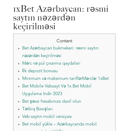
1xBet Azərbaycan: rəsmi
saytın nəzərdən
keçirilməsi
Content
Bet Azərbaycan bukmekeri: rəsmi saytın
nəzərdən keçirilməsi
Mərc və pul çıxarma qaydaları
İlk depozit bonusu
Minimum və maksimum tariflərMərclər 1xBet
Bet Mobile Vebsayt Və 1x Bet Mobil
Uygulama Indir 2023
Bet şəxsi hesabınıza daxil olun
Tətbiq Baxışları
Veb-saytın mobil versiyası
Bet mobil yükle – Azərbaycanda mobil