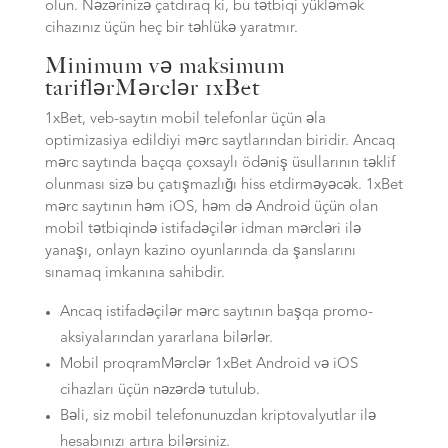
olun. Nəzərinizə çatdıraq ki, bu tətbiqi yükləmək
cihazınız üçün heç bir təhlükə yaratmır.
Minimum və maksimum
tariflərMərclər 1xBet
1xBet, veb-saytın mobil telefonlar üçün əla
optimizasiya edildiyi mərc saytlarından biridir. Ancaq
mərc saytında baçqa çoxsaylı ödəniş üsullarının təklif
olunması sizə bu çatışmazlığı hiss etdirməyəcək. 1xBet
mərc saytının həm iOS, həm də Android üçün olan
mobil tətbiqində istifadəçilər idman mərcləri ilə
yanaşı, onlayn kazino oyunlarında da şanslarını
sınamaq imkanına sahibdir.
Ancaq istifadəçilər mərc saytının başqa promo-
aksiyalarından yararlana bilərlər.
Mobil proqramMərclər 1xBet Android və iOS
cihazları üçün nəzərdə tutulub.
Bəli, siz mobil telefonunuzdan kriptovalyutlar ilə
hesabınızı artıra bilərsiniz.