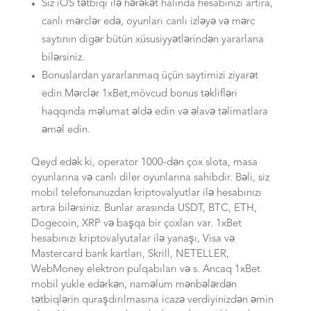
Siz iOS tətbiqi ilə hərəkət halında hesabınızı artıra,
canlı mərclər edə, oyunları canlı izləyə və mərc
saytının digər bütün xüsusiyyətlərindən yararlana
bilərsiniz.
Bonuslardan yararlanmaq üçün saytimizi ziyarət
edin Mərclər 1xBet,mövcud bonus təklifləri
haqqında məlumat əldə edin və əlavə təlimatlara
əməl edin.
Qeyd edək ki, operator 1000-dən çox slota, masa
oyunlarına və canlı diler oyunlarına sahibdir. Bəli, siz
mobil telefonunuzdan kriptovalyutlar ilə hesabınızı
artıra bilərsiniz. Bunlar arasında USDT, BTC, ETH,
Dogecoin, XRP və başqa bir çoxları var. 1xBet
hesabınızı kriptovalyutalar ilə yanaşı, Visa və
Mastercard bank kartları, Skrill, NETELLER,
WebMoney elektron pulqabıları və s. Ancaq 1xBet
mobil yukle edərkən, naməlum mənbələrdən
tətbiqlərin quraşdırılmasına icazə verdiyinizdən əmin