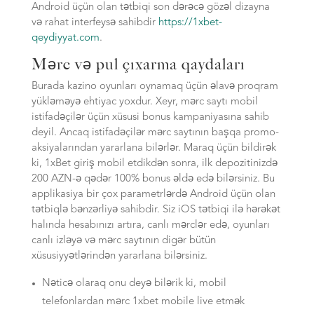
Android üçün olan tətbiqi son dərəcə gözəl dizayna
və rahat interfeysə sahibdir
https://1xbet-
qeydiyyat.com
.
Mərc və pul çıxarma qaydaları
Burada kazino oyunları oynamaq üçün əlavə proqram
yükləməyə ehtiyac yoxdur. Xeyr, mərc saytı mobil
istifadəçilər üçün xüsusi bonus kampaniyasına sahib
deyil. Ancaq istifadəçilər mərc saytının başqa promo-
aksiyalarından yararlana bilərlər. Maraq üçün bildirək
ki, 1xBet giriş mobil etdikdən sonra, ilk depozitinizdə
200 AZN-ə qədər 100% bonus əldə edə bilərsiniz. Bu
applikasiya bir çox parametrlərdə Android üçün olan
tətbiqlə bənzərliyə sahibdir. Siz iOS tətbiqi ilə hərəkət
halında hesabınızı artıra, canlı mərclər edə, oyunları
canlı izləyə və mərc saytının digər bütün
xüsusiyyətlərindən yararlana bilərsiniz.
Nəticə olaraq onu deyə bilərik ki, mobil
telefonlardan mərc 1xbet mobile live etmək