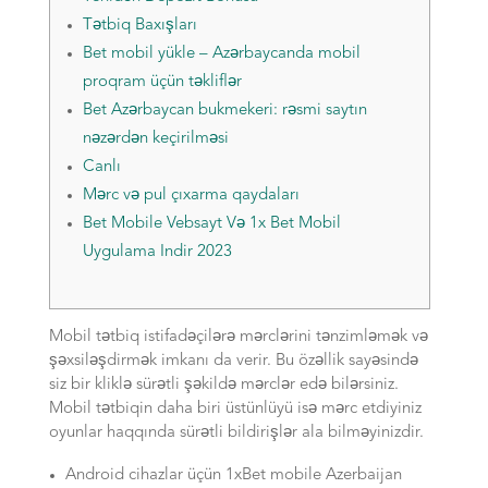
Tətbiq Baxışları
Bet mobil yükle – Azərbaycanda mobil
proqram üçün təkliflər
Bet Azərbaycan bukmekeri: rəsmi saytın
nəzərdən keçirilməsi
Canlı
Mərc və pul çıxarma qaydaları
Bet Mobile Vebsayt Və 1x Bet Mobil
Uygulama Indir 2023
Mobil tətbiq istifadəçilərə mərclərini tənzimləmək və
şəxsiləşdirmək imkanı da verir. Bu özəllik sayəsində
siz bir kliklə sürətli şəkildə mərclər edə bilərsiniz.
Mobil tətbiqin daha biri üstünlüyü isə mərc etdiyiniz
oyunlar haqqında sürətli bildirişlər ala bilməyinizdir.
Android cihazlar üçün 1xBet mobile Azerbaijan