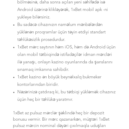
bölməsinə, daha sonra açılan yeni səhifədə isə
Android üzərinə klikləyərək, 1xBet mobil apk -ni
yukleye bilərsiniz.
Bu sadəcə cihazınızın naməlum mənbələrdən
yüklənən proqramlar üçün təyin etdiyi standart
təhlükəsizlik prosedurdur.
1xBet mərc saytının həm iOS, həm də Android üçün
olan mobil tətbiqində istifadəçilər idman mərcləri
ilə yanaşı, onlayn kazino oyunlarında da şanslarını
sınamaq imkanına sahibdir.
1xBet kazino ən böyük beynəlxalq bukmeker
kontorlarından biridir.
Nəzərinizə çatdıraq ki, bu tətbiqi yükləmək cihazınız
üçün heç bir təhlükə yaratmır.
1xBet az pulsuz mərclər şəklində heç bir depozit
bonusu vermir. Bir mərc qazanarkən, müştəri 1xBet
pulsuz mərcin nominal dəyəri çıxılmaqla uduşları