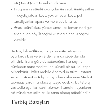
və şəxsiləşdirmək imkanı da verir.
Proqram vasitəsilə oyunçular ən vacib əməliyyatları
– qeydiyyatdan keçə, yoxlamadan keçə, pul
əməliyyatları apara və mərc edə bilərlər.
Əsas üstünlüklərə yüksək əmsallar, idman və digər
tədbirlərin böyük seçimi və zəngin bonus seçimi
daxildir.
Belə ki, bildirişləri açmaqla siz mərc etdiyiniz
oyunlarda baş verənlərdən anında xəbərdar ola
bilirsiniz. Buna görə də axtardığınız hər şeyi, o
cümlədən mərc marketlərini sürətli bir şəkildə tapa
biləcəksiniz. 1xBet mobile Android-in təkmil axtarış
sistemi isə sizə istədiyiniz oyunları daha asan şəkildə
tapmağa yardımçı olacaq. Qeyd edək ki, bu tətbiq
vasitəsilə oyunları canlı izləmək, həmçinin oyunların
təfərrüatlı statistikaları ilə tanış olmaq mümkündür.
Tətbiq Baxışları