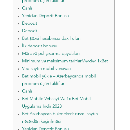
proqram üçün təkliflər
Canlı
Yenidən Depozit Bonusu
Depozit
Depozit
Bet şəxsi hesabınıza daxil olun
İlk depozit bonusu
Mərc və pul çıxarma qaydaları
Minimum və maksimum tariflərMərclər 1xBet
Veb-saytın mobil versiyası
Bet mobil yükle – Azərbaycanda mobil
proqram üçün təkliflər
Canlı
Bet Mobile Vebsayt Və 1x Bet Mobil
Uygulama Indir 2023
Bet Azərbaycan bukmekeri: rəsmi saytın
nəzərdən keçirilməsi
Yenidən Depozit Bonusu