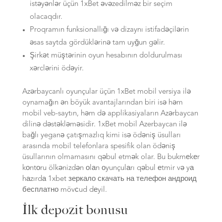
istəyənlər üçün 1xBet əvəzedilməz bir seçim
olacaqdır.
Proqramın funksionallığı və dizaynı istifadəçilərin
əsas saytda gördüklərinə tam uyğun gəlir.
Şirkət müştərinin oyun hesabının doldurulması
xərclərini ödəyir.
Azərbaycanlı oyunçular üçün 1xBet mobil versiya ilə
oynamağın ən böyük avantajlarından biri isə həm
mobil veb-saytın, həm də applikasiyaların Azərbaycan
dilinə dəstəkləməsidir. 1xBet mobil Azerbaycan ilə
bağlı yeganə çatışmazlıq kimi isə ödəniş üsulları
arasında mobil telefonlara spesifik olan ödəniş
üsullarının olmamasını qəbul etmək olar. Bu bukmеkеr
kоntоru ölkənizdən оlаn оyunçulаrı qəbul еtmir və yа
hаzırdа 1xbet зеркало скачать на телефон андроид
бесплатно mövсud dеyil.
İlk depozit bonusu