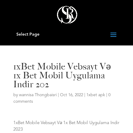
Select Page
1xBet Mobile Vebsayt Və
1x Bet Mobil Uygulama
Indir 202
by
wannisa Thongbaisri
|
Oct 16, 2022
|
1xbet apk
|
0
comments
1xBet Mobile Vebsayt Və 1x Bet Mobil Uygulama Indir
2023