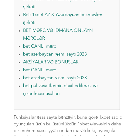
şirkəti
Bet: 1xbet AZ & Аzərbаyсаn bukmеykеr
şirkəti
BET MƏRC VƏ İDMANA ONLAYN
MƏRCLƏR
bet CANLI mərc
bet azerbaycan rəsmi saytı 2023
AKSİYALAR VƏ BONUSLAR
bet CANLI mərc
bet azerbaycan rəsmi saytı 2023
bet pul vəsaitlərinin daxil edilməsi və
çıxarılması üsulları
Funksiyalar əsas sayta bənzəyir, buna görə 1xbet sadiq
oyunçuları üçün bu üstünlükdür. 1xbet əlavəsinin daha
bir mühüm xüsusiyyəti ondan ibarətdir ki, oyunçular