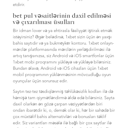
etdirir.
bet pul vəsaitlərinin daxil edilməsi
və çıxarılması üsulları
Bir idman lover və ya ehtirasla fəaliyyət iştirak etmək
istəyirsiniz? Əgər belədirsə, 1xbet sizin üçün ən yaxşı
bahis saytıdır və ya bukmеykеr kontoru. 1xbet onlayn-
mərclər platformasında mərclərin yerləşdirilməsi ilə
artıq tanışsınızsa, siz Android və iOS smartfonlar üçün
1xbet mobi proqramını yükləyə və yükləyə bilərsiniz.
Bundan əlavə, Android və iOS cihazları üçün 1xbet
mobil proqramının yüklənməsinin mövcudluğu oyun
oyunçular üçün sorunsuz edir.
Saytın tez-tez təsdiqlənmiş təhlükəsizlik kodları ilə də
həmişə tam qiymətləndirmə əldə edə bilərsiniz. Sayta
daxil olarkən ən gözə çarpan vəziyyətlərdən biri
ondan ibarətdir ki, o, demək olar ki, hər bir sahədə bir
çox müxtəlif bahis alternativləri və bonusları təklif
edir. Siz variantları məsələ ilə bağlı bir çox saytlar ilə