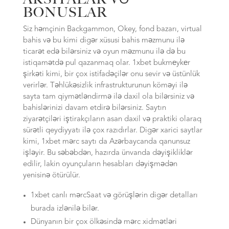
BONUSLAR
Siz həmçinin Backgammon, Okey, fond bazarı, virtual
bahis və bu kimi digər xüsusi bahis məzmunu ilə
ticarət edə bilərsiniz və oyun məzmunu ilə də bu
istiqamətdə pul qazanmaq olar. 1xbet bukmеykеr
şirkəti kimi, bir çox istifadəçilər onu sevir və üstünlük
verirlər. Təhlükəsizlik infrastrukturunun köməyi ilə
sayta tam qiymətləndirmə ilə daxil ola bilərsiniz və
bahislərinizi davam etdirə bilərsiniz. Saytın
ziyarətçiləri iştirakçıların asan daxil və praktiki olaraq
sürətli qeydiyyatı ilə çox razıdırlar. Digər xarici saytlar
kimi, 1xbet mərc saytı da Azərbaycanda qanunsuz
işləyir. Bu səbəbdən, hazırda ünvanda dəyişikliklər
edilir, lakin oyunçuların hesabları dəyişmədən
yenisinə ötürülür.
1xbet canlı mərcSaat və görüşlərin digər detalları
burada izlənilə bilər.
Dünyanın bir çox ölkəsində mərc xidmətləri