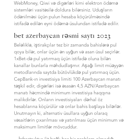
WebMoney, Qiwi və digərləri kimi elektron ödəmə
sistemləri vasitəsilə doldura bilərsiniz. Uduşların
ödənilməsi üçün pulun hesaba köçürülməsində
istifadə edilən eyni ödəmə üsulundan istifadə edilir.
bet azerbaycan rəsmi saytı 2023
Beləliklə, iştirakçılar tez bir zamanda bahislərə pul
qoya bilər, onlar üçün ən uyğun və asan üsul seçirlər.
1xBet-də pul yatırmaq üçün istifadə oluna bilən
kanallar bunlarla məhdudlaşmır. Aşağı limit müəyyən
metodlarında saytda bütövlükdə pul yatırmaq üçün.
CepBank-ın investisiya limiti 100 Azerbaycan manatı
təşkil edir, digərləri isə əsasən 4,5 AZN/Azerbaycan
manatı həcmində minimum investisiya haqqına
malikdirlər. Onların investisiyaları dərhal öz
hesablarına köçürülür və onlar bahis başlaya bilərlər.
Unutmayın ki, alternativ üsullara uyğun olaraq
vəsaitlərin çıxarılması və yatırılması üçün minimum və
maksimum limitlər mövcuddur.