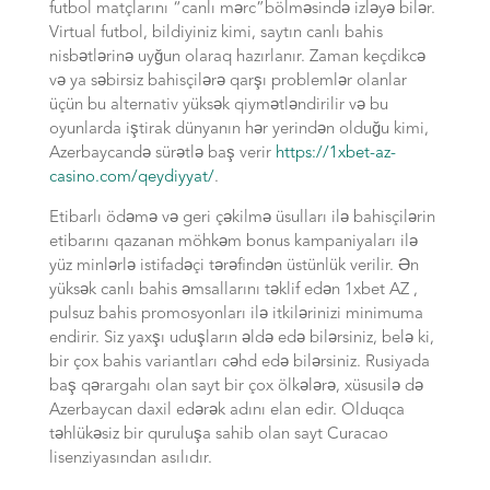
futbol matçlarını “canlı mərc”bölməsində izləyə bilər.
Virtual futbol, bildiyiniz kimi, saytın canlı bahis
nisbətlərinə uyğun olaraq hazırlanır. Zaman keçdikcə
və ya səbirsiz bahisçilərə qarşı problemlər olanlar
üçün bu alternativ yüksək qiymətləndirilir və bu
oyunlarda iştirak dünyanın hər yerindən olduğu kimi,
Azerbaycandə sürətlə baş verir
https://1xbet-az-
casino.com/qeydiyyat/
.
Etibarlı ödəmə və geri çəkilmə üsulları ilə bahisçilərin
etibarını qazanan möhkəm bonus kampaniyaları ilə
yüz minlərlə istifadəçi tərəfindən üstünlük verilir. Ən
yüksək canlı bahis əmsallarını təklif edən 1xbet AZ ,
pulsuz bahis promosyonları ilə itkilərinizi minimuma
endirir. Siz yaxşı uduşların əldə edə bilərsiniz, belə ki,
bir çox bahis variantları cəhd edə bilərsiniz. Rusiyada
baş qərargahı olan sayt bir çox ölkələrə, xüsusilə də
Azerbaycan daxil edərək adını elan edir. Olduqca
təhlükəsiz bir quruluşa sahib olan sayt Curacao
lisenziyasından asılıdır.