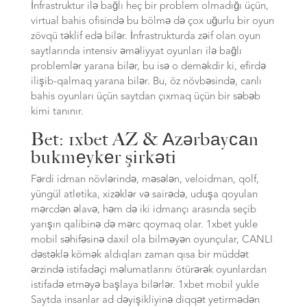
İnfrastruktur ilə bağlı heç bir problem olmadığı üçün,
virtual bahis ofisində bu bölmə də çox uğurlu bir oyun
zövqü təklif edə bilər. İnfrastrukturda zəif olan oyun
saytlarında intensiv əməliyyat oyunları ilə bağlı
problemlər yarana bilər, bu isə o deməkdir ki, efirdə
ilişib-qalmaq yarana bilər. Bu, öz növbəsində, canlı
bahis oyunları üçün saytdan çıxmaq üçün bir səbəb
kimi tanınır.
Bet: 1xbet AZ & Аzərbаyсаn
bukmеykеr şirkəti
Fərdi idman növlərində, məsələn, veloidman, qolf,
yüngül atletika, xizəklər və sairədə, uduşa qoyulan
mərcdən əlavə, həm də iki idmançı arasında seçib
yarışın qalibinə də mərc qoymaq olar. 1xbet yukle
mobil səhifəsinə daxil ola bilməyən oyunçular, CANLI
dəstəklə kömək aldıqları zaman qısa bir müddət
ərzində istifadəçi məlumatlarını ötürərək oyunlardan
istifadə etməyə başlaya bilərlər. 1xbet mobil yukle
Saytda insanlar ad dəyişikliyinə diqqət yetirmədən