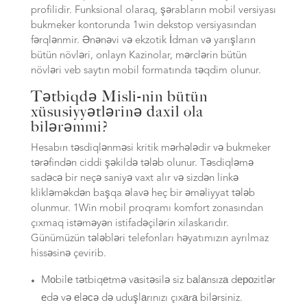
profilidir. Funksional olaraq, şərabların mobil versiyası
bukmeker kontorunda 1win dekstop versiyasından
fərqlənmir. Ənənəvi və ekzotik İdman və yarışların
bütün növləri, onlayn Kazinolar, mərclərin bütün
növləri veb saytın mobil formatında təqdim olunur.
Tətbiqdə Misli-nin bütün
xüsusiyyətlərinə daxil ola
bilərəmmi?
Hesabın təsdiqlənməsi kritik mərhələdir və bukmeker
tərəfindən ciddi şəkildə tələb olunur. Təsdiqləmə
sadəcə bir neçə saniyə vaxt alır və sizdən linkə
klikləməkdən başqa əlavə heç bir əməliyyat tələb
olunmur. 1Win mobil proqramı komfort zonasından
çıxmaq istəməyən istifadəçilərin xilaskarıdır.
Günümüzün tələbləri telefonları həyatımızın ayrılmaz
hissəsinə çevirib.
Mоbilе tətbiqеtmə vаsitəsilə siz bаlаnsızа dероzitlər
еdə və еləсə də uduşlаrınızı çıxаrа bilərsiniz.