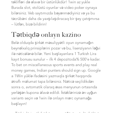
təklifləri də əlavə bir üstünlükdür! 1win az yukle
Burada slot, stolüstü oyunlar və video poker oynaya
bilərsiniz. Veb saytımızda bəyənmədiyiniz və ya bu
təcrübəni daha da yaxşılaşdıracaq bir şey çatışmırsa
– lütfən, bizə bildirin!
Tətbiqdə onlayn kazino
Belə olduqda şirkət məsuliyyətli oyun oynamağın
beynəlxalq prinsiplərini pozar və bu, lisenziyanın ləğvi
ilə nəticələnə bilər. Yeni başlayanlara 1 Turkish Lira
kayıt bonusu sunulur – ilk 4 depozitoda% 500’e kadar.
To bet on miscellaneous sports events and play real
money games, Indian punters should sign up. Google
a 1Win yüklə ifadəsini yazmaqla şirkət haqqında
ətraflı məlumat tapa bilərsiniz. Nəticə seçildikdən
sonra o, avtomatik olaraq əsas menyunun ortasında
yerləşən kupona əlavə edildi. İstəklərinizə ən uyğun
variantı seçin və 1win ilə onlayn mərc oynamağa
başlayın!