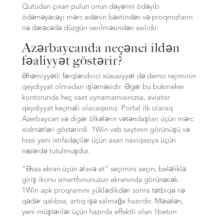
Qutudan çıxan pulun onun dəyərini ödəyib
ödəməyəcəyi mərc edənin bəxtindən və proqnozların
nə dərəcədə düzgün verilməsindən asılıdır.
Azərbaycanda neçənci ildən
fəaliyyət göstərir?
Əhəmiyyətli fərqləndirici xüsusiyyət də demo rejiminin
qeydiyyat olmadan işləməsidir. Əgər bu bukmeker
kontorunda heç vaxt oynamamısınızsa, aviator
qeydiyyat keçməli olacaqsınız. Portal ilk olaraq
Azerbaycan və digər ölkələrin vətəndaşları üçün mərc
xidmətləri göstərirdi. 1Win veb saytının görünüşü və
hissi yeni istifadəçilər üçün asan naviqasiya üçün
nəzərdə tutulmuşdur.
“Əsas ekran üçün əlavə et” seçimini seçin, beləliklə
giriş ikonu smartfonunuzun ekranında görünəcək.
1Win apk proqramını yüklədikdən sonra tətbiqə nə
qədər qalıbsa, artıq işə salmağa hazırdır. Məsələn,
yeni müştərilər üçün hazırda effektli olan 1beton