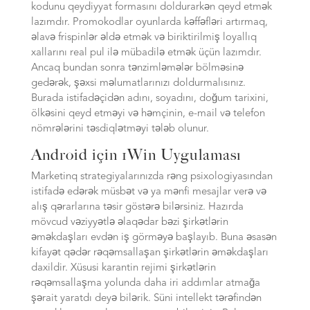
kodunu qeydiyyat formasını doldurarkən qeyd etmək
lazımdır. Promokodlar oyunlarda kəffəfləri artırmaq,
əlavə frispinlər əldə etmək və biriktirilmiş loyallıq
xallarını real pul ilə mübadilə etmək üçün lazımdır.
Ancaq bundan sonra tənzimləmələr bölməsinə
gedərək, şəxsi məlumatlarınızı doldurmalısınız.
Burada istifadəçidən adını, soyadını, doğum tarixini,
ölkəsini qeyd etməyi və həmçinin, e-mail və telefon
nömrələrini təsdiqlətməyi tələb olunur.
Android için 1Win Uygulaması
Marketinq strategiyalarınızda rəng psixologiyasından
istifadə edərək müsbət və ya mənfi mesajlar verə və
alış qərarlarına təsir göstərə bilərsiniz. Hazırda
mövcud vəziyyətlə əlaqədar bəzi şirkətlərin
əməkdaşları evdən iş görməyə başlayıb. Buna əsasən
kifayət qədər rəqəmsallaşan şirkətlərin əməkdaşları
daxildir. Xüsusi karantin rejimi şirkətlərin
rəqəmsallaşma yolunda daha iri addımlar atmağa
şərait yaratdı deyə bilərik. Süni intellekt tərəfindən