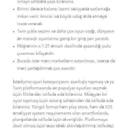
onlayn söhbətə yaza bilərsiniz.
Birinci dərəcə balansı lazımi səviyyədə saxlamağa
imkan verir, ikincisi isə böyük uduş əldə etməyə
icazə verəcək.
1win yukle seçimi və daha çox oyun otağı, dünyanın
ən maraqlı oyunlarına geniş bir giriş yeri yaratıb.
Müştərinin x 1.21 əmsalı daxilində qazandığı pulu
çıxarması kifayətdir.
Burada istər mərc marketlərin axtarılması, istərsə də
mərc yerləşdirmək çox asandır.
İstədiyiniz oyun kateqoriyasını asanlıqla tapmaq və ya
1win platformasında ən populyar oyunları seçmək
üçün filtrlərdən istifadə edə bilərsiniz. Müəyyən bir
oyun tapmaq üçün axtarış sahəsindən də istifadə edə
bilərsiniz. Yüngül format həm play store, həm də iOS
əməliyyat system requirements olan smartfonlarda,
planşetlərdə istifadə üçün əlverişlidir. Platformaya
daxil olmaq üçün əsas tələb aktivləşdirilmiş istifadəçi