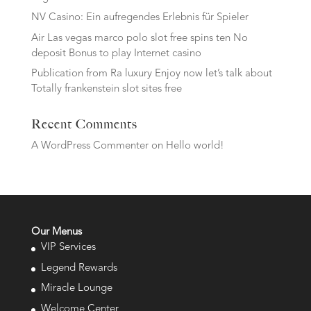
NV Casino: Ein aufregendes Erlebnis für Spieler
Air Las vegas marco polo slot free spins ten No
deposit Bonus to play Internet casino
Publication from Ra luxury Enjoy now let’s talk about
Totally frankenstein slot sites free
Recent Comments
A WordPress Commenter
on
Hello world!
Our Menus
VIP Services
Legend Rewards
Miracle Lounge
Welcome Center