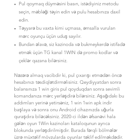
Pul qoymaq düyməsini basın, istədiyiniz metodu
seçin, məbləği təyin edin və pulu hesabınıza daxil
edin.
Təyyarə bu vaxta kimi uçmasa, əmsalla vurulan
mərc oyunçu üçün uduş sayılır.
Bundan əlavə, siz kazinoda və bukmeykerdə istifadə
etmək üçün TG kanal 1WIN də promo kodlar və
çeklər qazana bilərsiniz.
Nəzərə almaq vacibdir ki, pul çıxarışı etmədən öncə
hesabınızı təsdiqlətdirməlisiniz. Qeydiyyatdan sonra
balansınıza 1 win giris pul qoyduqdan sonra sevimli
komandanıza mərc yerləşdirə bilərsiniz. Aşağıdakı bu
addımları yerinə yetirsəniz, 1 win 1win apk indir
başlaya və sonra onu Android cihazınızda uğurla
quraşdıra biləcəksiniz. 2020-ci ildən əfsanəvi hala
gələn oyun 1Win kazinoları kataloqunun ayrıca
blokunda yerləşdirilmişdir. Burada fərqli bölmələr
üzrə müxtəlif mövzularda oyunlar təklif edilməkdədir.