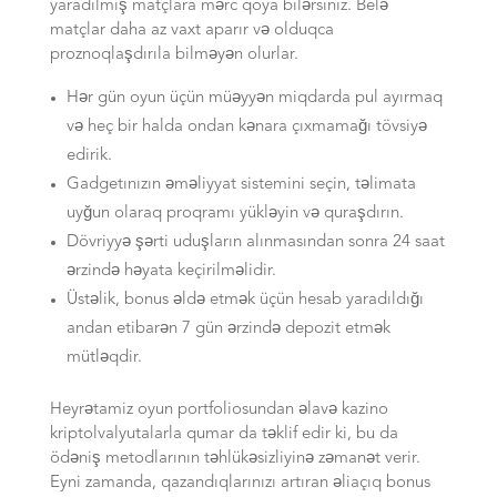
yaradılmış matçlara mərc qoya bilərsiniz. Belə
matçlar daha az vaxt aparır və olduqca
proznoqlaşdırıla bilməyən olurlar.
Hər gün oyun üçün müəyyən miqdarda pul ayırmaq
və heç bir halda ondan kənara çıxmamağı tövsiyə
edirik.
Gadgetınızın əməliyyat sistemini seçin, təlimata
uyğun olaraq proqramı yükləyin və quraşdırın.
Dövriyyə şərti uduşların alınmasından sonra 24 saat
ərzində həyata keçirilməlidir.
Üstəlik, bonus əldə etmək üçün hesab yaradıldığı
andan etibarən 7 gün ərzində depozit etmək
mütləqdir.
Heyrətamiz oyun portfoliosundan əlavə kazino
kriptolvalyutalarla qumar da təklif edir ki, bu da
ödəniş metodlarının təhlükəsizliyinə zəmanət verir.
Eyni zamanda, qazandıqlarınızı artıran əliaçıq bonus