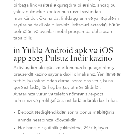
birbaşa link vasitəsilə quraşdıra bilərsiniz, ancaq bu
yalnız bukmeker kontorunun rəsmi saytından
mümkündür. Əks halda, fırıldaqçıların və ya rəqiblərin
saytlarına daxil ola bilərsiniz. İstifadəçi axtardığı bütün
bölmələri və oyunlar mobil proqramda daha asan
tapa bilir.
in Yüklə Android apk və iOS
app 2023 Pulsuz Indir kazino
Aktivləşdirmək üçün smartfonunuzda quraşdırılmış
brauzerdə kazino saytına daxil olmalısınız. Yeniləmələr
tətbiq işə salındıqdan dərhal sonra baş verir, buna
görə istifadəçilər heç bir şey etməməlidirlər.
Avatarınıza vurun və telefon nömrənizi/e-poçt
adresinizi və profil şifrənizi istifadə edərək daxil olun.
Depozit təsdiqləndikdən sonra bonus məbləğiniz
anında hesabınıza köçəcəkdir.
Hər hansı bir çətinlik çəkirsinizsə, 24/7 işləyən