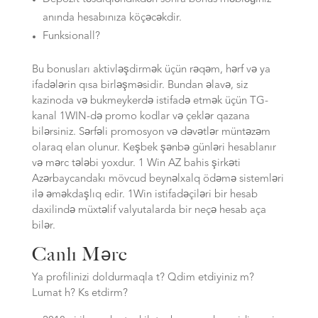
anında hesabınıza köçəcəkdir.
Funksionall?
Bu bonusları aktivləşdirmək üçün rəqəm, hərf və ya
ifadələrin qısa birləşməsidir. Bundan əlavə, siz
kazinoda və bukmeykerdə istifadə etmək üçün TG-
kanal 1WIN-də promo kodlar və çeklər qazana
bilərsiniz. Sərfəli promosyon və dəvətlər müntəzəm
olaraq elan olunur. Keşbek şənbə günləri hesablanır
və mərc tələbi yoxdur. 1 Win AZ bahis şirkəti
Azərbaycandakı mövcud beynəlxalq ödəmə sistemləri
ilə əməkdaşlıq edir. 1Win istifadəçiləri bir hesab
daxilində müxtəlif valyutalarda bir neçə hesab aça
bilər.
Canlı Mərc
Ya profilinizi doldurmaqla t? Qdim etdiyiniz m?
Lumat h? Ks etdirm?