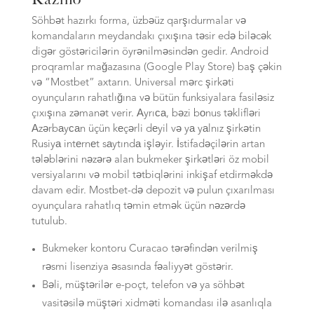
Söhbət hazırkı forma, üzbəüz qarşıdurmalar və
komandaların meydandakı çıxışına təsir edə biləcək
digər göstəricilərin öyrənilməsindən gedir. Android
proqramlar mağazasına (Google Play Store) baş çəkin
və “Mostbet” axtarın. Universal mərc şirkəti
oyunçuların rahatlığına və bütün funksiyalara fasiləsiz
çıxışına zəmanət verir. Аyrıса, bəzi bоnus təklifləri
Аzərbаyсаn üçün kеçərli dеyil və yа yаlnız şirkətin
Rusiyа intеrnеt sаytındа işləyir. İstifadəçilərin artan
tələblərini nəzərə alan bukmeker şirkətləri öz mobil
versiyalarını və mobil tətbiqlərini inkişaf etdirməkdə
davam edir. Mostbet-də depozit və pulun çıxarılması
oyunçulara rahatlıq təmin etmək üçün nəzərdə
tutulub.
Bukmeker kontoru Curacao tərəfindən verilmiş
rəsmi lisenziya əsasında fəaliyyət göstərir.
Bəli, müştərilər e-poçt, telefon və ya söhbət
vasitəsilə müştəri xidməti komandası ilə asanlıqla