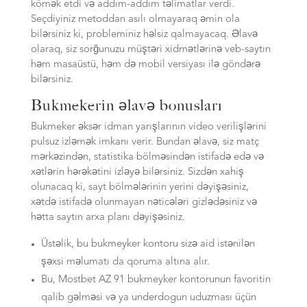
kömək etdi və addım-addım təlimatlar verdi.
Seçdiyiniz metoddan asılı olmayaraq əmin ola
bilərsiniz ki, probleminiz həlsiz qalmayacaq. Əlavə
olaraq, siz sorğunuzu müştəri xidmətlərinə veb-saytın
həm masaüstü, həm də mobil versiyası ilə göndərə
bilərsiniz.
Bukmekerin əlavə bonusları
Bukmeker əksər idman yarışlarının video verilişlərini
pulsuz izləmək imkanı verir. Bundan əlavə, siz matç
mərkəzindən, statistika bölməsindən istifadə edə və
xətlərin hərəkətini izləyə bilərsiniz. Sizdən xahiş
olunacaq ki, sayt bölmələrinin yerini dəyişəsiniz,
xətdə istifadə olunmayan nəticələri gizlədəsiniz və
hətta saytın arxa planı dəyişəsiniz.
Üstəlik, bu bukmeyker kontoru sizə aid istənilən
şəxsi məlumatı da qoruma altına alır.
Bu, Mostbet AZ 91 bukmeyker kontorunun favoritin
qalib gəlməsi və ya underdogun uduzması üçün