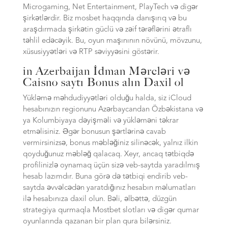
Microgaming, Net Entertainment, PlayTech və digər
şirkətlərdir. Biz mosbet haqqında danışırıq və bu
araşdırmada şirkətin güclü və zəif tərəflərini ətraflı
təhlil edəcəyik. Bu, oyun maşınının növünü, mövzunu,
xüsusiyyətləri və RTP səviyyəsini göstərir.
in Azerbaijan İdman Mərcləri və
Caisno saytı Bonus alın Daxil ol
Yükləmə məhdudiyyətləri olduğu halda, siz iCloud
hesabınızın regionunu Azərbaycandan Özbəkistana və
ya Kolumbiyaya dəyişməli və yükləməni təkrar
etməlisiniz. Əgər bonusun şərtlərinə cavab
vermirsinizsə, bonus məbləğiniz silinəcək, yalnız ilkin
qoyduğunuz məbləğ qalacaq. Xeyr, ancaq tətbiqdə
profilinizlə oynamaq üçün sizə veb-saytda yaradılmış
hesab lazımdır. Buna görə də tətbiqi endirib veb-
saytda əvvəlcədən yaratdığınız hesabın məlumatları
ilə hesabınıza daxil olun. Bəli, əlbəttə, düzgün
strategiya qurmaqla Mostbet slotları və digər qumar
oyunlarında qazanan bir plan qura bilərsiniz.