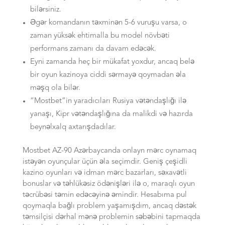
bilərsiniz.
Əgər komandanın təxminən 5-6 vuruşu varsa, o
zaman yüksək ehtimalla bu model növbəti
performans zamanı da davam edəcək.
Eyni zamanda heç bir mükafat yoxdur, ancaq belə
bir oyun kazinoya ciddi sərmayə qoymadan əla
məşq ola bilər.
“Mostbet”in yaradıcıları Rusiya vətəndaşlığı ilə
yanaşı, Kipr vətəndaşlığına da malikdi və hazırda
beynəlxalq axtarışdadılar.
Mostbet AZ-90 Azərbaycanda onlayn mərc oynamaq
istəyən oyunçular üçün əla seçimdir. Geniş çeşidli
kazino oyunları və idman mərc bazarları, səxavətli
bonuslar və təhlükəsiz ödənişləri ilə o, maraqlı oyun
təcrübəsi təmin edəcəyinə əmindir. Hesabıma pul
qoymaqla bağlı problem yaşamışdım, ancaq dəstək
təmsilçisi dərhal mənə problemin səbəbini tapmaqda