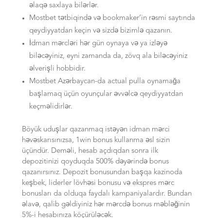
əlaqə saxlaya bilərlər.
Mostbet tətbiqində və bookmaker’in rəsmi saytında
qeydiyyatdan keçin və sizdə bizimlə qazanın.
İdman mərcləri hər gün oynaya və ya izləyə
biləcəyiniz, eyni zamanda da, zövq ala biləcəyiniz
əlverişli hobbidir.
Mostbet Azərbaycan-da actual pulla oynamağa
başlamaq üçün oyunçular əvvəlcə qeydiyyatdan
keçməlidirlər.
Böyük uduşlar qazanmaq istəyən idman mərci
həvəskarısınızsa, 1win bonus kullanma əsl sizin
üçündür. Deməli, hesab açdıqdan sonra ilk
depozitinizi qoyduqda 500% dəyərində bonus
qazanırsınız. Depozit bonusundan başqa kazinoda
keşbek, liderler lövhəsi bonusu və ekspres mərc
bonusları da olduqa faydalı kampaniyalardır. Bundan
əlavə, qalib gəldiyiniz hər mərcdə bonus məbləğinin
5%-i hesabınıza köçürüləcək.