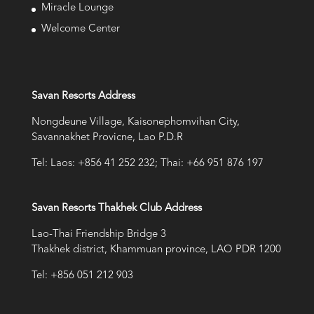
Miracle Lounge
Welcome Center
Savan Resorts Address
Nongdeune Village, Kaisonephomvihan City,
Savannakhet Provicne, Lao P.D.R
Tel: Laos: +856 41 252 232; Thai: +66 951 876 197
Savan Resorts Thakhek Club Address
Lao-Thai Friendship Bridge 3
Thakhek district, Khammuan province, LAO PDR 1200
Tel: +856 051 212 903