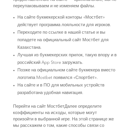
переупаковываем и не изменяем файлы.
На сайте букмекерской конторы «Мостбет»
действует программа лояльности для игроков.
Переходите по ссылке в нашей статье и вы
попадете на официальный сайт Мостбет для
Казахстана.
Лучшая из букмекерских прилок, такую впору и в
российский App Store загружать.
Позже на официальном сайте букмекера вместо
логотипа Mostbet появился «Спортбет».
На сайте и в ПО для мобильных устройств
разработана удобная навигация.
Перейти на сайт МостбетДалее определите
коэффициенты на исходы, которые могут
произойти в выбранной игре. На этой странице же
мы расскажем о том, какие способы связи со