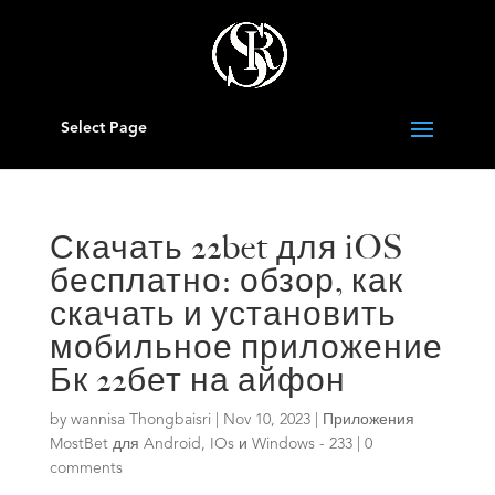
Select Page
Скачать 22bet для iOS
бесплатно: обзор, как
скачать и установить
мобильное приложение
Бк 22бет на айфон
by
wannisa Thongbaisri
|
Nov 10, 2023
|
Приложения
MostBet для Android, IOs и Windows - 233
|
0
comments