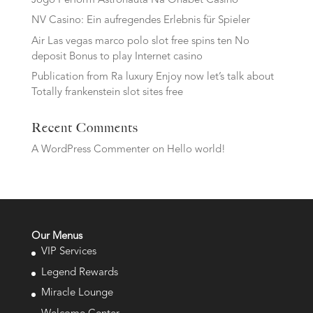
Jogo Perform Astronauta Na Onabet Casino
NV Casino: Ein aufregendes Erlebnis für Spieler
Air Las vegas marco polo slot free spins ten No
deposit Bonus to play Internet casino
Publication from Ra luxury Enjoy now let’s talk about
Totally frankenstein slot sites free
Recent Comments
A WordPress Commenter
on
Hello world!
Our Menus
VIP Services
Legend Rewards
Miracle Lounge