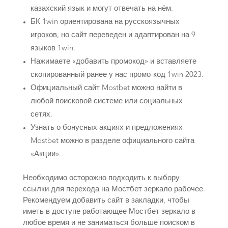
казахский язык и могут отвечать на нём.
БК 1win ориентирована на русскоязычных
игроков, но сайт переведен и адаптирован на 9
языков 1win.
Нажимаете «добавить промокод» и вставляете
скопированный ранее у нас промо-код 1win 2023.
Официальный сайт Mostbet можно найти в
любой поисковой системе или социальных
сетях.
Узнать о бонусных акциях и предложениях
Mostbet можно в разделе официального сайта
«Акции».
Необходимо осторожно подходить к выбору
ссылки для перехода на Мостбет зеркало рабочее.
Рекомендуем добавить сайт в закладки, чтобы
иметь в доступе работающее Мостбет зеркало в
любое время и не заниматься больше поиском в