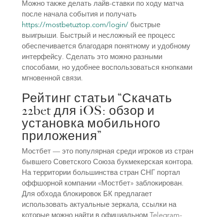
Можно также делать лайв-ставки по ходу матча
после начала события и получать
https://mostbetuztop.com/login/
быстрые
выигрыши. Быстрый и несложный ее процесс
обеспечивается благодаря понятному и удобному
интерфейсу. Сделать это можно разными
способами, но удобнее воспользоваться кнопками
мгновенной связи.
Рейтинг статьи “Скачать
22bet для iOS: обзор и
установка мобильного
приложения”
Мостбет — это популярная среди игроков из стран
бывшего Советского Союза букмекерская контора.
На территории большинства стран СНГ портал
оффшорной компании «Мостбет» заблокирован.
Для обхода блокировок БК предлагает
использовать актуальные зеркала, ссылки на
которые можно найти в официальном Telegram-