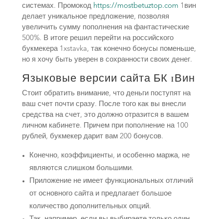
системах. Промокод
https://mostbetuztop.com
1вин
делает уникальное предложение, позволяя
увеличить сумму пополнения на фантастические
500%. В итоге решил перейти на российского
букмекера 1xstavka, так конечно бонусы поменьше,
но я хочу быть уверен в сохранности своих денег.
Языковые версии сайта БК 1Вин
Стоит обратить внимание, что деньги поступят на
ваш счет почти сразу. После того как вы внесли
средства на счет, это должно отразится в вашем
личном кабинете. Причем при пополнение на 100
рублей, букмекер дарит вам 200 бонусов.
Конечно, коэффициенты, и особенно маржа, не
являются слишком большими.
Приложение не имеет функциональных отличий
от основного сайта и предлагает большое
количество дополнительных опций.