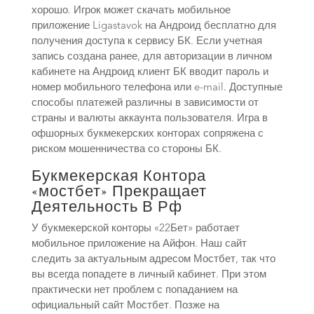
хорошо. Игрок может скачать мобильное
приложение Ligastavok на Андроид бесплатно для
получения доступа к сервису БК. Если учетная
запись создана ранее, для авторизации в личном
кабинете на Андроид клиент БК вводит пароль и
номер мобильного телефона или e-mail. Доступные
способы платежей различны в зависимости от
страны и валюты аккаунта пользователя. Игра в
офшорных букмекерских конторах сопряжена с
риском мошенничества со стороны БК.
Букмекерская Контора
«мостбет» Прекращает
Деятельность В Рф
У букмекерской конторы «22Бет» работает
мобильное приложение на Айфон. Наш сайт
следить за актуальным адресом Мостбет, так что
вы всегда попадете в личный кабинет. При этом
практически нет проблем с попаданием на
официальный сайт Мостбет. Позже на