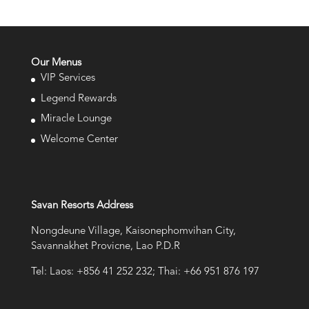
Our Menus
VIP Services
Legend Rewards
Miracle Lounge
Welcome Center
Savan Resorts Address
Nongdeune Village, Kaisonephomvihan City,
Savannakhet Provicne, Lao P.D.R
Tel: Laos: +856 41 252 232; Thai: +66 951 876 197