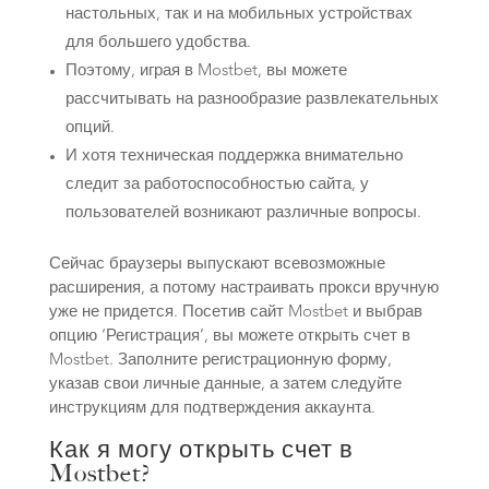
настольных, так и на мобильных устройствах
для большего удобства.
Поэтому, играя в Mostbet, вы можете
рассчитывать на разнообразие развлекательных
опций.
И хотя техническая поддержка внимательно
следит за работоспособностью сайта, у
пользователей возникают различные вопросы.
Сейчас браузеры выпускают всевозможные
расширения, а потому настраивать прокси вручную
уже не придется. Посетив сайт Mostbet и выбрав
опцию ‘Регистрация’, вы можете открыть счет в
Mostbet. Заполните регистрационную форму,
указав свои личные данные, а затем следуйте
инструкциям для подтверждения аккаунта.
Как я могу открыть счет в
Mostbet?