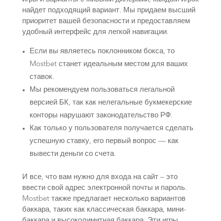
найдет подходящий вариант. Мы придаем высший
приоритет вашей безопасности и предоставляем
удобный интерфейс для легкой навигации.
Если вы являетесь поклонником бокса, то
Mostbet станет идеальным местом для ваших
ставок.
Мы рекомендуем пользоваться легальной
версией БК, так как нелегальные букмекерские
конторы нарушают законодательство РФ.
Как только у пользователя получается сделать
успешную ставку, его первый вопрос — как
вывести деньги со счета.
И все, что вам нужно для входа на сайт – это
ввести свой адрес электронной почты и пароль.
Mostbet также предлагает несколько вариантов
баккара, таких как классическая баккара, мини-
баккара и высоколимитная баккара. Эти игры