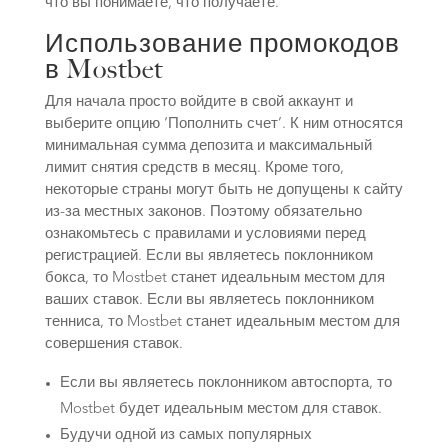
что вы понимаете, что получаете.
Использование промокодов
в Mostbet
Для начала просто войдите в свой аккаунт и
выберите опцию ‘Пополнить счет’. К ним относятся
минимальная сумма депозита и максимальный
лимит снятия средств в месяц. Кроме того,
некоторые страны могут быть не допущены к сайту
из-за местных законов. Поэтому обязательно
ознакомьтесь с правилами и условиями перед
регистрацией. Если вы являетесь поклонником
бокса, то Mostbet станет идеальным местом для
ваших ставок. Если вы являетесь поклонником
тенниса, то Mostbet станет идеальным местом для
совершения ставок.
Если вы являетесь поклонником автоспорта, то
Mostbet будет идеальным местом для ставок.
Будучи одной из самых популярных