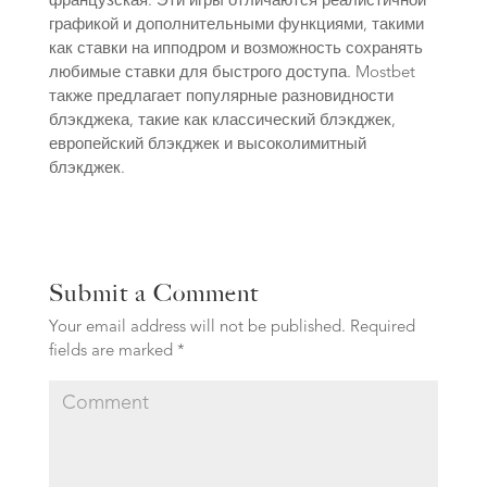
французская. Эти игры отличаются реалистичной
графикой и дополнительными функциями, такими
как ставки на ипподром и возможность сохранять
любимые ставки для быстрого доступа. Mostbet
также предлагает популярные разновидности
блэкджека, такие как классический блэкджек,
европейский блэкджек и высоколимитный
блэкджек.
Submit a Comment
Your email address will not be published.
Required
fields are marked
*