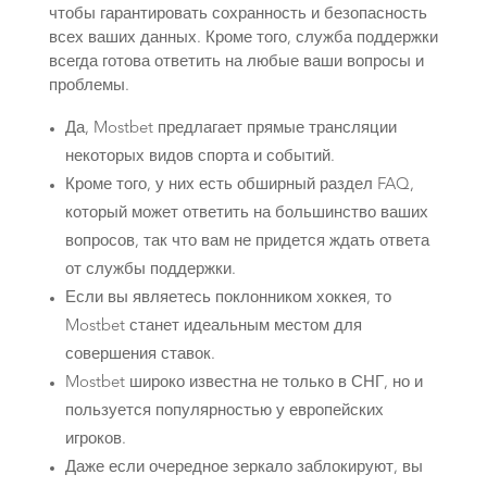
чтобы гарантировать сохранность и безопасность
всех ваших данных. Кроме того, служба поддержки
всегда готова ответить на любые ваши вопросы и
проблемы.
Да, Mostbet предлагает прямые трансляции
некоторых видов спорта и событий.
Кроме того, у них есть обширный раздел FAQ,
который может ответить на большинство ваших
вопросов, так что вам не придется ждать ответа
от службы поддержки.
Если вы являетесь поклонником хоккея, то
Mostbet станет идеальным местом для
совершения ставок.
Mostbet широко известна не только в СНГ, но и
пользуется популярностью у европейских
игроков.
Даже если очередное зеркало заблокируют, вы