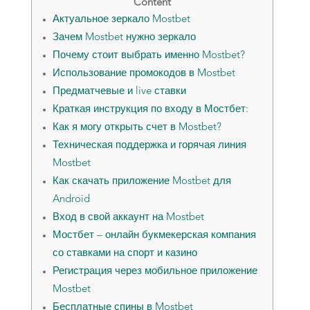
Content
Актуальное зеркало Mostbet
Зачем Mostbet нужно зеркало
Почему стоит выбрать именно Mostbet?
Использование промокодов в Mostbet
Предматчевые и live ставки
Краткая инструкция по входу в Мостбет:
Как я могу открыть счет в Mostbet?
Техническая поддержка и горячая линия
Mostbet
Как скачать приложение Mostbet для
Android
Вход в свой аккаунт на Mostbet
Мостбет – онлайн букмекерская компания
со ставками на спорт и казино
Регистрация через мобильное приложение
Mostbet
Бесплатные спины в Mostbet