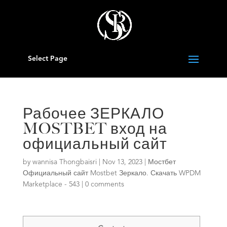
Select Page
Рабочее ЗЕРКАЛО
MOSTBET вход на
официальный сайт
by
wannisa Thongbaisri
|
Nov 13, 2023
|
Мостбет
Официальный сайт Mostbet Зеркало. Скачать WPDM
Marketplace - 543
|
0 comments