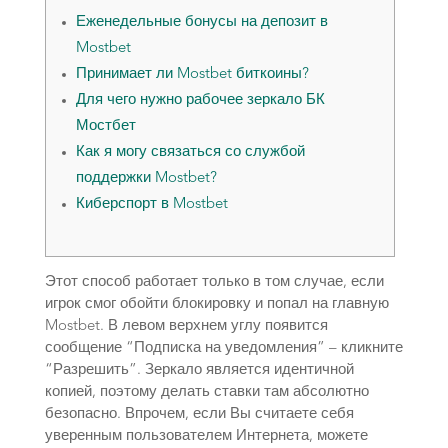
Еженедельные бонусы на депозит в
Mostbet
Принимает ли Mostbet биткоины?
Для чего нужно рабочее зеркало БК
Мостбет
Как я могу связаться со службой
поддержки Mostbet?
Киберспорт в Mostbet
Этот способ работает только в том случае, если
игрок смог обойти блокировку и попал на главную
Mostbet. В левом верхнем углу появится
сообщение “Подписка на уведомления” – кликните
“Разрешить”. Зеркало является идентичной
копией, поэтому делать ставки там абсолютно
безопасно. Впрочем, если Вы считаете себя
уверенным пользователем Интернета, можете