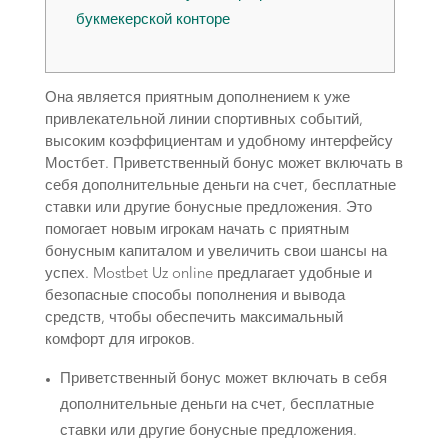
букмекерской конторе
Она является приятным дополнением к уже
привлекательной линии спортивных событий,
высоким коэффициентам и удобному интерфейсу
Мостбет. Приветственный бонус может включать в
себя дополнительные деньги на счет, бесплатные
ставки или другие бонусные предложения. Это
помогает новым игрокам начать с приятным
бонусным капиталом и увеличить свои шансы на
успех. Mostbet Uz online предлагает удобные и
безопасные способы пополнения и вывода
средств, чтобы обеспечить максимальный
комфорт для игроков.
Приветственный бонус может включать в себя
дополнительные деньги на счет, бесплатные
ставки или другие бонусные предложения.