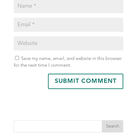
Save my name, email, and website in this browser
for the next time I comment.
Search