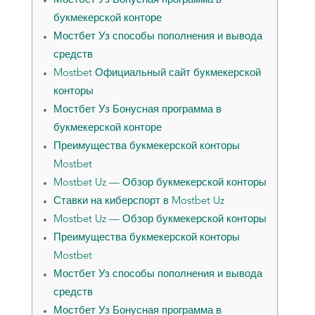
Мостбет Уз Бонусная программа в
букмекерской конторе
Мостбет Уз способы пополнения и вывода
средств
Mostbet Официальный сайт букмекерской
конторы
Мостбет Уз Бонусная программа в
букмекерской конторе
Преимущества букмекерской конторы
Mostbet
Mostbet Uz — Обзор букмекерской конторы
Ставки на киберспорт в Mostbet Uz
Mostbet Uz — Обзор букмекерской конторы
Преимущества букмекерской конторы
Mostbet
Мостбет Уз способы пополнения и вывода
средств
Мостбет Уз Бонусная программа в