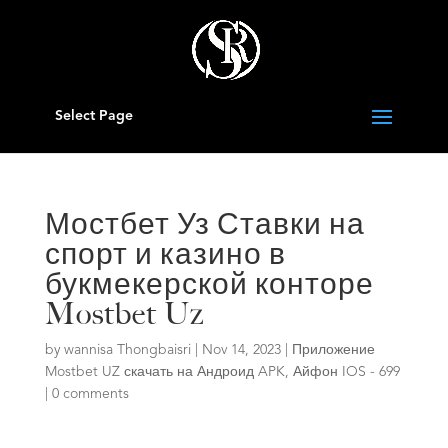
Select Page
Мостбет Уз Ставки на
спорт и казино в
букмекерской конторе
Mostbet Uz
by
wannisa Thongbaisri
|
Nov 14, 2023
|
Приложение
Mostbet UZ скачать на Андроид APK, Айфон IOS - 699
|
0 comments