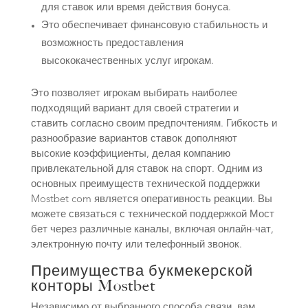
для ставок или время действия бонуса.
Это обеспечивает финансовую стабильность и
возможность предоставления
высококачественных услуг игрокам.
Это позволяет игрокам выбирать наиболее
подходящий вариант для своей стратегии и
ставить согласно своим предпочтениям. Гибкость и
разнообразие вариантов ставок дополняют
высокие коэффициенты, делая компанию
привлекательной для ставок на спорт. Одним из
основных преимуществ технической поддержки
Mostbet com является оперативность реакции. Вы
можете связаться с технической поддержкой Мост
бет через различные каналы, включая онлайн-чат,
электронную почту или телефонный звонок.
Преимущества букмекерской
конторы Mostbet
Независимо от выбранного способа связи, вам