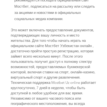
рекомендуется посещать официальный сайт
Мостбет, подписаться на рассылку или следить
за акциями и новостями в официальных
социальных медиа компании.
Это может включать предоставление документов,
подтверждающих вашу личность и место
жительства. Для того чтобы начать играть на
официальном сайте Мостбет Узбекистан онлайн ,
достаточно пройти простую регистрацию, которая
займет всего несколько минут. После этого
пользователь получит доступ к полному спектру
возможностей, предоставляемых букмекерской
конторой, включая ставки на спорт, онлайн-казино,
виртуальный спорт и другие развлечения.
Техническая поддержка Mostbet Uz online работает
круглосуточно, 7 дней в неделю, чтобы быть
доступной в любое удобное для вас время.
Независимо от вашего часового пояса или
географического местоположения, вы всегда