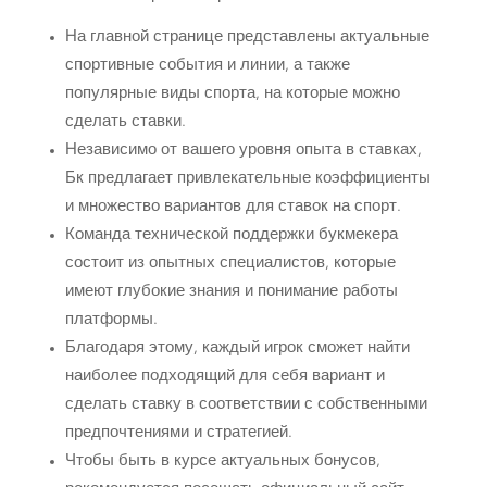
На главной странице представлены актуальные
спортивные события и линии, а также
популярные виды спорта, на которые можно
сделать ставки.
Независимо от вашего уровня опыта в ставках,
Бк предлагает привлекательные коэффициенты
и множество вариантов для ставок на спорт.
Команда технической поддержки букмекера
состоит из опытных специалистов, которые
имеют глубокие знания и понимание работы
платформы.
Благодаря этому, каждый игрок сможет найти
наиболее подходящий для себя вариант и
сделать ставку в соответствии с собственными
предпочтениями и стратегией.
Чтобы быть в курсе актуальных бонусов,