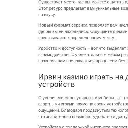
Существует место, где вы можете ощутить а
Этот ресурс предлагает вам уникальные воз
по вкусу.
Новый формат
сервиса позволяет вам нас
где бы вы ни находились. Ощущайте динамик
привязываясь к определенному месту.
Удобство и доступность – вот что выделяет
взаимодействия с увлекательным миром разв
позволяя вам наслаждаться процессом без 
Ирвин казино играть на
устройств
С увеличением популярности мобильных тех
азартными играми прямо на своих устройств
ощущений. Благодаря продвинутым технологи
что значительно повышает удобство и досту
Устройства с поддержкой интернета предост