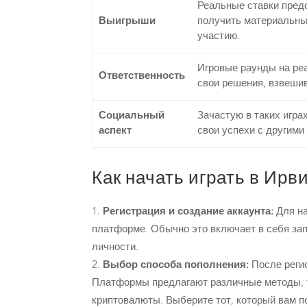
Реальные ставки пред
Выигрыши
получить материальны
участию.
Игровые раунды на ре
Ответственность
свои решения, взвешив
Социальный
Зачастую в таких игра
аспект
свои успехи с другими
Как начать играть в Ирв
Регистрация и создание аккаунта:
Для на
платформе. Обычно это включает в себя за
личности.
Выбор способа пополнения:
После реги
Платформы предлагают различные методы, т
криптовалюты. Выберите тот, который вам п