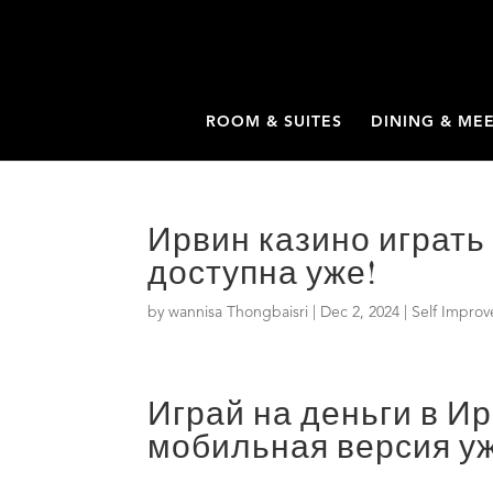
ROOM & SUITES
DINING & ME
Ирвин казино играть
доступна уже!
by
wannisa Thongbaisri
|
Dec 2, 2024
|
Self Improv
Играй на деньги в И
мобильная версия у