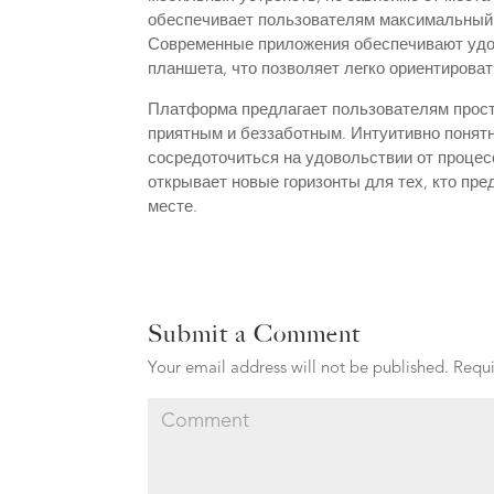
обеспечивает пользователям максимальный 
Современные приложения обеспечивают удо
планшета, что позволяет легко ориентирова
Платформа предлагает пользователям прост
приятным и беззаботным. Интуитивно понят
сосредоточиться на удовольствии от процес
открывает новые горизонты для тех, кто пр
месте.
Submit a Comment
Your email address will not be published.
Requi