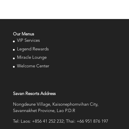
Our Menus
VIP Services
Legend Rewards
Miracle Lounge
Welcome Center
Savan Resorts Address
Nongdeune Village, Kaisonephomvihan City,
Savannakhet Provicne, Lao P.D.R
Tel: Laos: +856 41 252 232; Thai: +66 951 876 197