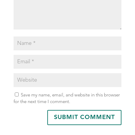
Save my name, email, and website in this browser
for the next time I comment.