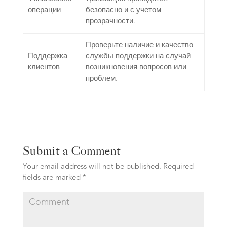
операции
безопасно и с учетом
прозрачности.
Проверьте наличие и качество
Поддержка
службы поддержки на случай
клиентов
возникновения вопросов или
проблем.
Submit a Comment
Your email address will not be published.
Required
fields are marked
*