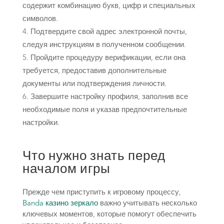
содержит комбинацию букв, цифр и специальных
символов.
Подтвердите свой адрес электронной почты,
следуя инструкциям в полученном сообщении.
Пройдите процедуру верификации, если она
требуется, предоставив дополнительные
документы или подтверждения личности.
Завершите настройку профиля, заполнив все
необходимые поля и указав предпочтительные
настройки.
Что нужно знать перед
началом игры
Прежде чем приступить к игровому процессу,
Banda казино зеркало
важно учитывать несколько
ключевых моментов, которые помогут обеспечить