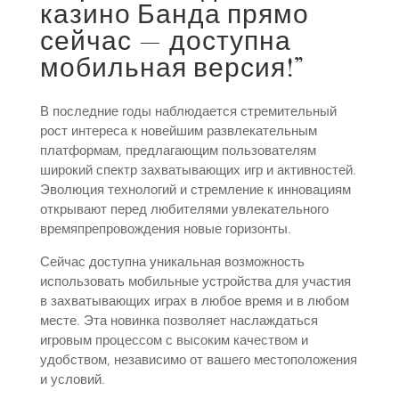
казино Банда прямо
сейчас — доступна
мобильная версия!”
В последние годы наблюдается стремительный
рост интереса к новейшим развлекательным
платформам, предлагающим пользователям
широкий спектр захватывающих игр и активностей.
Эволюция технологий и стремление к инновациям
открывают перед любителями увлекательного
времяпрепровождения новые горизонты.
Сейчас доступна уникальная возможность
использовать мобильные устройства для участия
в захватывающих играх в любое время и в любом
месте. Эта новинка позволяет наслаждаться
игровым процессом с высоким качеством и
удобством, независимо от вашего местоположения
и условий.