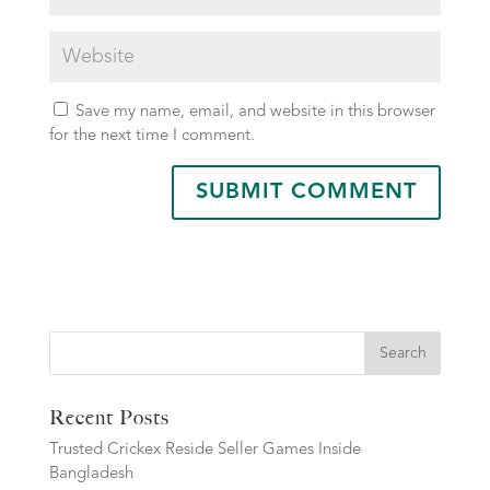
Save my name, email, and website in this browser
for the next time I comment.
Search
Recent Posts
Trusted Crickex Reside Seller Games Inside
Bangladesh