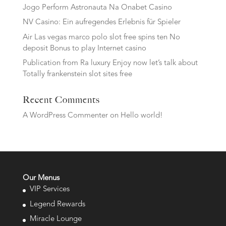
Jogo Perform Astronauta Na Onabet Casino
NV Casino: Ein aufregendes Erlebnis für Spieler
Air Las vegas marco polo slot free spins ten No
deposit Bonus to play Internet casino
Publication from Ra luxury Enjoy now let’s talk about
Totally frankenstein slot sites free
Recent Comments
A WordPress Commenter
on
Hello world!
Our Menus
VIP Services
Legend Rewards
Miracle Lounge