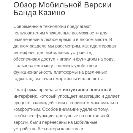
Обзор Мобильной Версии
Банда Казино
Современные технологии предлагают
пользователям уникальные возможности для
развлечений в любое время и в любом месте. В
данном разделе мы рассмотрим, как адаптирован
интерфейс для мобильных устройств,
обеспечивая доступ к играм и функциям на ходу.
Пользователи могут оценить удобство и
функциональность платформы на различных
гаджетах, включая смартфоны и планшеты.
Платформа предлагает
интуитивно понятный
интерфейс
, который упрощает навигацию и делает
процесс взаимодействия с сервисом максимально
комфортным. Особое внимание уделено тому,
чтобы все функции, доступные на настольной
версии, были перенесены на мобильные
устройства без потери качества и