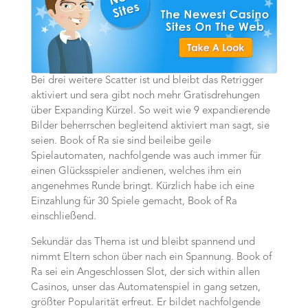
Bei drei weitere Scatter ist und bleibt das Retrigger
aktiviert und sera gibt noch mehr Gratisdrehungen
über Expanding Kürzel. So weit wie 9 expandierende
Bilder beherrschen begleitend aktiviert man sagt, sie
seien. Book of Ra sie sind beileibe geile
Spielautomaten, nachfolgende was auch immer für
einen Glücksspieler andienen, welches ihm ein
angenehmes Runde bringt. Kürzlich habe ich eine
Einzahlung für 30 Spiele gemacht, Book of Ra
einschließend.
Sekundär das Thema ist und bleibt spannend und
nimmt Eltern schon über nach ein Spannung. Book of
Ra sei ein Angeschlossen Slot, der sich within allen
Casinos, unser das Automatenspiel in gang setzen,
größter Popularität erfreut. Er bildet nachfolgende