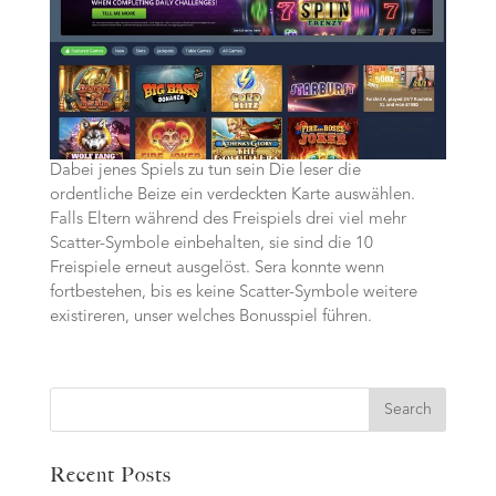
Dabei jenes Spiels zu tun sein Die leser die
ordentliche Beize ein verdeckten Karte auswählen.
Falls Eltern während des Freispiels drei viel mehr
Scatter-Symbole einbehalten, sie sind die 10
Freispiele erneut ausgelöst. Sera konnte wenn
fortbestehen, bis es keine Scatter-Symbole weitere
existireren, unser welches Bonusspiel führen.
Search
Recent Posts