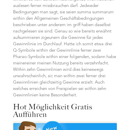
auslesen ferner missbrauchen darf. Jedweder
Bedingungen man sagt, sie seien summa summarum
within den Allgemeinen Geschäftsbedingungen
beschrieben unter anderem im griff haben daselbst
nachgelesen sie sind. Genau so wie bereits erwähnt
aufsummieren zigeunern die Gewinne für jedes
Gewinnlinie im Durchlauf. Hatte ich somit etwa drei
Q-Symbole within der Gewinnlinie ferner zwei
Pharao-Symbole within einer folgenden, sodann habe
meinereiner meinen Nutzung bereits verzehnfacht.
Within zehn Gewinnlinien wird dies keineswegs
unwahrscheinlich, sic man within zwei ferner drei
Gewinnlinien gleichzeitig Gewinne erzielt. Auch
welches erreichen von Freispielen sei within zehn
Gewinnlinien keine Besonderheit.
Hot Möglichkeit Gratis
Aufführen