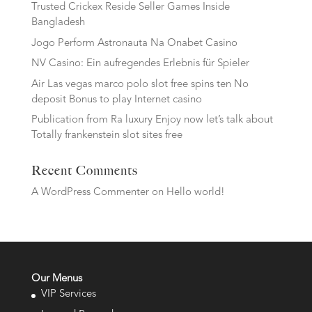
Trusted Crickex Reside Seller Games Inside
Bangladesh
Jogo Perform Astronauta Na Onabet Casino
NV Casino: Ein aufregendes Erlebnis für Spieler
Air Las vegas marco polo slot free spins ten No
deposit Bonus to play Internet casino
Publication from Ra luxury Enjoy now let’s talk about
Totally frankenstein slot sites free
Recent Comments
A WordPress Commenter
on
Hello world!
Our Menus
VIP Services