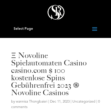
Select Page
Ξ Novoline
Spielautomaten Casino
casino.com $ 100
kostenlose Spins
Gebührenfrei 2023 ֍
Novoline Casinos
by
wannisa Thongbaisri
|
Dec 11, 2023
|
Uncategorized
|
0
comments