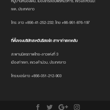
หมู่บ้านหนองเดิ่น, เมืองไกรสอนพรหมวิหาร, แขวงสะหวันนะ
เขต, ประเทศลาว
โทร: ลาว +856-41-252-232; ไทย +66-951-876-197
ที่ตั้งของบริษัทสะหวันรีสอร์ท สาขาท่าแขกคลับ
สะพานมิตรภาพไทย-ลาวแห่งที่ 3
เมืองท่าแขก, แขวงคำม่วน, ประเทศลาว
โทร:เบอร์ลาว +856-051-212-903