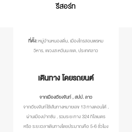
รีสอร์ท
ที่ตั้ง:
หมู่บ้านหนองเดิ่น, เมืองไกรสอนพรหม
วิหาร, แขวงสะหวันนะเขต, ประเทศลาว
เดินทาง โดยรถยนต์
จากเมืองเวียงจันท์ , สปป. ลาว
จากเวียงจันท์ใช้เส้นทางหมายเลข 13 ทางตอนใต้ ,
ผ่านเมืองปากซัน , รวมระยะทาง 324 กิโลเมตร
หรือ ระยะเวลาเดินทางโดยประมาณคือ 5-6 ชั่วโมง