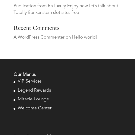
Publication from Ra luxury Enjoy now let’s talk about
Totally frankenstein slot sites free
Recent Comments
A WordPress Commenter
on
Hello world!
Our Menus
VIP Services
Legend Rewards
Miracle Lounge
Welcome Center