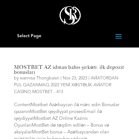
Select Page
MOSTBET AZ idman bahis şirkəti: ilk depozit
bonusları
by
wannisa Thongbaisri
|
Nov 23, 2023
|
AVİATORDAN
PUL QAZANMAQ 2022 YENİ XƏSTƏLİK AVİATOR
CASİNO MOSTBET - 413
ContentMostbet Azərbaycan ilə mərc edin Bonuslar
qazanınMostBet qeydiyyat prosesiEmail ilə
qeydiyyatMostbet AZ Online Kazino
OyunlarıMostBet-də təqdim edilən – Bonus və
aksiyalarMostBet bonus – Azərbaycandan olan